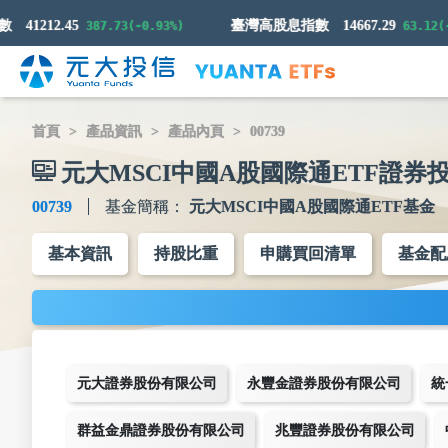
41212.45
臺灣高股息指數
14667.29
387.73(-0.93%)
63.12(-0
首頁
產品資訊
產品內頁
00739
元大MSCI中國A股國際通ETF證券
00739
基金簡稱：
元大MSCI中國A股國際通ETF基金
基本資訊
持股比重
申購買回清單
基金配
元大證券股份有限公司
永豐金證券股份有限公司
統
群益金鼎證券股份有限公司
兆豐證券股份有限公司