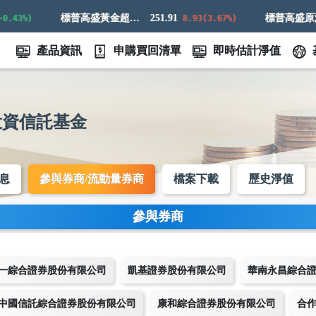
標普高盛黃金超額回報指數
251.91
.43%)
8.93(3.67%)
產品資訊
申購買回清單
即時估計淨值
投資信託基金
息
參與券商/流動量券商
檔案下載
歷史淨值
參與券商
一綜合證券股份有限公司
凱基證券股份有限公司
華南永昌綜合
中國信託綜合證券股份有限公司
康和綜合證券股份有限公司
合