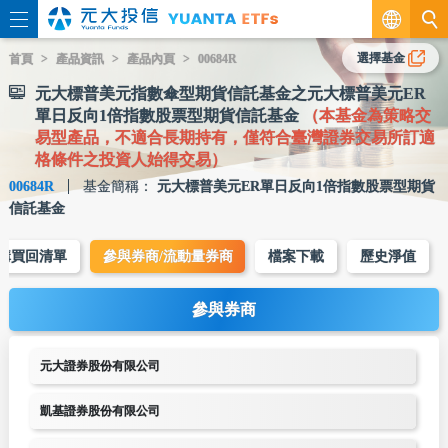
繁
選擇基金
首頁
產品資訊
產品內頁
00684R
元大標普美元指數傘型期貨信託基金之元大標普美元ER
EN
單日反向1倍指數股票型期貨信託基金
（本基金為策略交
易型產品，不適合長期持有，僅符合臺灣證券交易所訂適
格條件之投資人始得交易）
00684R
基金簡稱：
元大標普美元ER單日反向1倍指數股票型期貨
信託基金
購買回清單
參與券商/流動量券商
檔案下載
歷史淨值
參與券商
元大證券股份有限公司
凱基證券股份有限公司