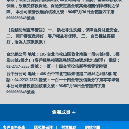
保險，故無受存款保險、保險安定基金或其他相關保障機制之保
障。 本公司兼營投顧的核准文號：96年7月30日金管證四字第
0960039848號函
【洗錢防制宣導警語】 一、 防杜非法洗錢，保障自身財產安全。
二、 開戶審查做得好，客戶權益有保障。 三、 自己權益要顧
好，淪為人頭累累累！
台北總公司 地址：105 台北市松山區敦化南路一段66號4樓、5樓
及68號2樓之1（客戶服務相關業務請至68號2樓之1辦理） 電話：
02-2717-5555 證號：一百一十四金管投信新字第零壹陸號
台中分公司 地址：406 台中市北屯區崇德路二段46之4號5樓 電
話：04-2232-7878 證號：一百一十四金管投信新分字第零零肆號
本公司兼營投顧的核准文號：96年7月30日金管證四字第
0960039848號函
集團成員
客戶資料保密
隱私權保護
營業據點
網站地圖