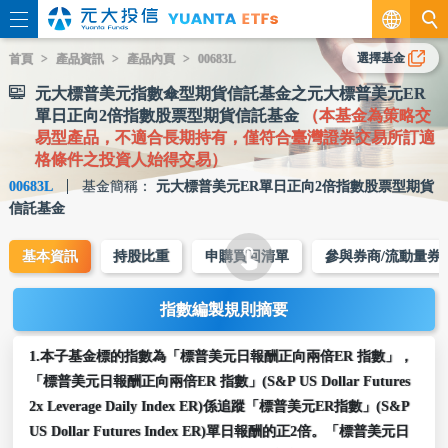
繁
選擇基金
首頁
產品資訊
產品內頁
00683L
元大標普美元指數傘型期貨信託基金之元大標普美元ER
EN
單日正向2倍指數股票型期貨信託基金
（本基金為策略交
易型產品，不適合長期持有，僅符合臺灣證券交易所訂適
格條件之投資人始得交易）
00683L
基金簡稱：
元大標普美元ER單日正向2倍指數股票型期貨
信託基金
基本資訊
持股比重
申購買回清單
參與券商/流動量券
指數編製規則摘要
1.本子基金標的指數為「標普美元日報酬正向兩倍ER 指數」，
「標普美元日報酬正向兩倍ER 指數」(S&P US Dollar Futures
2x Leverage Daily Index ER)係追蹤「標普美元ER指數」(S&P
US Dollar Futures Index ER)單日報酬的正2倍。「標普美元日