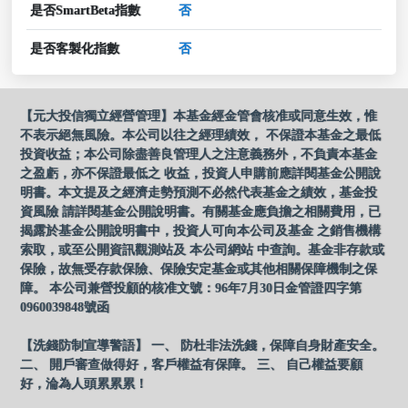
是否SmartBeta指數
否
是否客製化指數
否
【元大投信獨立經營管理】本基金經金管會核准或同意生效，惟
不表示絕無風險。本公司以往之經理績效， 不保證本基金之最低
投資收益；本公司除盡善良管理人之注意義務外，不負責本基金
之盈虧，亦不保證最低之 收益，投資人申購前應詳閱基金公開說
明書。本文提及之經濟走勢預測不必然代表基金之績效，基金投
資風險 請詳閱基金公開說明書。有關基金應負擔之相關費用，已
揭露於基金公開說明書中，投資人可向本公司及基金 之銷售機構
索取，或至公開資訊觀測站及 本公司網站 中查詢。基金非存款或
保險，故無受存款保險、保險安定基金或其他相關保障機制之保
障。 本公司兼營投顧的核准文號：96年7月30日金管證四字第
0960039848號函
【洗錢防制宣導警語】 一、 防杜非法洗錢，保障自身財產安全。
二、 開戶審查做得好，客戶權益有保障。 三、 自己權益要顧
好，淪為人頭累累累！