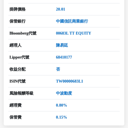
掛牌價格
20.01
保管銀行
中國信託商業銀行
Bloomberg代號
00683L TT EQUITY
經理人
陳易廷
Lipper代號
68410177
收益分配
否
ISIN代號
TW00000683L1
風險報酬等級
中波動度
經理費
0.80%
保管費
0.15%