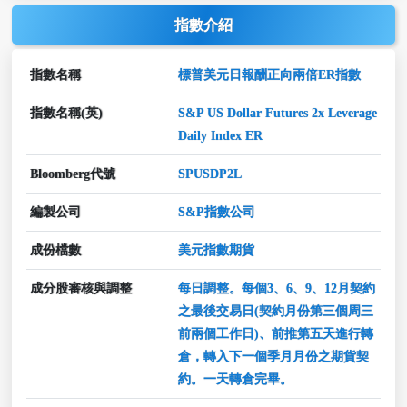
指數介紹
指數名稱
標普美元日報酬正向兩倍ER指數
指數名稱(英)
S&P US Dollar Futures 2x Leverage
Daily Index ER
Bloomberg代號
SPUSDP2L
編製公司
S&P指數公司
成份檔數
美元指數期貨
成分股審核與調整
每日調整。每個3、6、9、12月契約
之最後交易日(契約月份第三個周三
前兩個工作日)、前推第五天進行轉
倉，轉入下一個季月月份之期貨契
約。一天轉倉完畢。