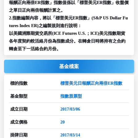
報酬正向兩倍ER指數」指數值係以「標普美元ER指數」收盤價
之單日正向兩倍報酬計算之。
2.指數編製內容，將以「標普美元ER指數」(S&P US Dollar Fu
tures Index ER)之編製規則進行說明：
以美國洲際期貨交易所(ICE Futures U.S.；ICE)美元指數期貨
各年度契約較活絡月份為指數成分。在轉倉日時將持有之合約
轉倉至下一活絡合約月份。
基金檔案
標的指數
標普美元日報酬正向兩倍ER指數
基金類型
指數股票型
成立日期
2017/03/06
成立價格
20
掛牌日期
2017/03/14