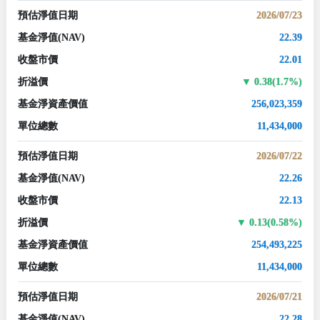
預估淨值日期
2026/07/23
基金淨值
(NAV)
22.39
收盤市價
22.01
折溢價
0.38(1.7%)
基金淨資產價值
256,023,359
單位總數
11,434,000
預估淨值日期
2026/07/22
基金淨值
(NAV)
22.26
收盤市價
22.13
折溢價
0.13(0.58%)
基金淨資產價值
254,493,225
單位總數
11,434,000
預估淨值日期
2026/07/21
基金淨值
(NAV)
22.28