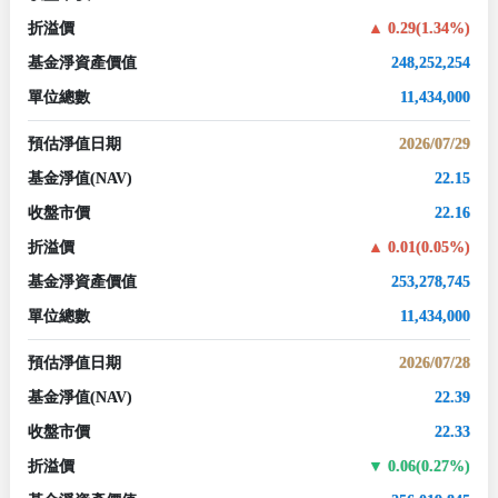
折溢價
0.29(1.34%)
基金淨資產價值
248,252,254
單位總數
11,434,000
預估淨值日期
2026/07/29
基金淨值
(NAV)
22.15
收盤市價
22.16
折溢價
0.01(0.05%)
基金淨資產價值
253,278,745
單位總數
11,434,000
預估淨值日期
2026/07/28
基金淨值
(NAV)
22.39
收盤市價
22.33
折溢價
0.06(0.27%)