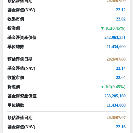
預估淨值日期
2026/07/09
基金淨值
(NAV)
22.12
收盤市價
22.02
折溢價
0.1(0.45%)
基金淨資產價值
252,963,351
單位總數
11,434,000
預估淨值日期
2026/07/08
基金淨值
(NAV)
22.14
收盤市價
22.04
折溢價
0.1(0.45%)
基金淨資產價值
253,205,160
單位總數
11,434,000
預估淨值日期
2026/07/07
基金淨值
(NAV)
22.16