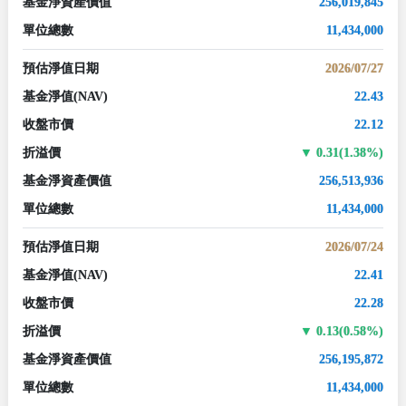
基金淨資產價值
256,019,845
單位總數
11,434,000
預估淨值日期
2026/07/27
基金淨值
(NAV)
22.43
收盤市價
22.12
折溢價
0.31(1.38%)
基金淨資產價值
256,513,936
單位總數
11,434,000
預估淨值日期
2026/07/24
基金淨值
(NAV)
22.41
收盤市價
22.28
折溢價
0.13(0.58%)
基金淨資產價值
256,195,872
單位總數
11,434,000