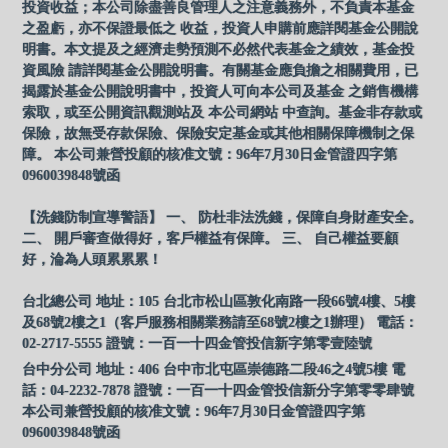
投資收益；本公司除盡善良管理人之注意義務外，不負責本基金
之盈虧，亦不保證最低之 收益，投資人申購前應詳閱基金公開說
明書。本文提及之經濟走勢預測不必然代表基金之績效，基金投
資風險 請詳閱基金公開說明書。有關基金應負擔之相關費用，已
揭露於基金公開說明書中，投資人可向本公司及基金 之銷售機構
索取，或至公開資訊觀測站及 本公司網站 中查詢。基金非存款或
保險，故無受存款保險、保險安定基金或其他相關保障機制之保
障。 本公司兼營投顧的核准文號：96年7月30日金管證四字第
0960039848號函
【洗錢防制宣導警語】 一、 防杜非法洗錢，保障自身財產安全。
二、 開戶審查做得好，客戶權益有保障。 三、 自己權益要顧
好，淪為人頭累累累！
台北總公司 地址：105 台北市松山區敦化南路一段66號4樓、5樓
及68號2樓之1（客戶服務相關業務請至68號2樓之1辦理） 電話：
02-2717-5555 證號：一百一十四金管投信新字第零壹陸號
台中分公司 地址：406 台中市北屯區崇德路二段46之4號5樓 電
話：04-2232-7878 證號：一百一十四金管投信新分字第零零肆號
本公司兼營投顧的核准文號：96年7月30日金管證四字第
0960039848號函