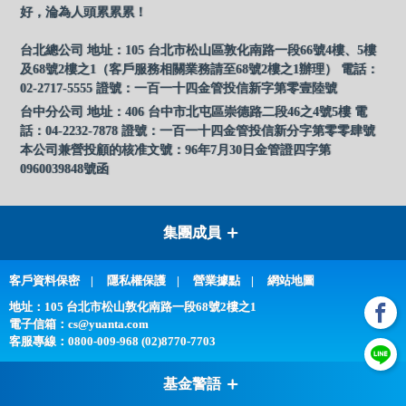
好，淪為人頭累累累！
台北總公司 地址：105 台北市松山區敦化南路一段66號4樓、5樓
及68號2樓之1（客戶服務相關業務請至68號2樓之1辦理） 電話：
02-2717-5555 證號：一百一十四金管投信新字第零壹陸號
台中分公司 地址：406 台中市北屯區崇德路二段46之4號5樓 電
話：04-2232-7878 證號：一百一十四金管投信新分字第零零肆號
本公司兼營投顧的核准文號：96年7月30日金管證四字第
0960039848號函
集團成員
客戶資料保密
隱私權保護
營業據點
網站地圖
地址：105 台北市松山敦化南路一段68號2樓之1
電子信箱：
cs@yuanta.com
客服專線：
0800-009-968 (02)8770-7703
基金警語