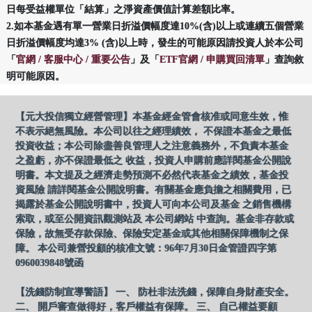
日每受益權單位「結算」之淨資產價值計算差額比率。
2.如本基金遇有單一營業日折溢價幅度達10%(含)以上或連續五個營業
日折溢價幅度均達3% (含)以上時，發生的可能原因請投資人於本公司
「
官網 / 客服中心 / 重要公告
」及「
ETF官網 / 申購買回清單
」查詢敘
明可能原因。
【元大投信獨立經營管理】本基金經金管會核准或同意生效，惟
不表示絕無風險。本公司以往之經理績效， 不保證本基金之最低
投資收益；本公司除盡善良管理人之注意義務外，不負責本基金
之盈虧，亦不保證最低之 收益，投資人申購前應詳閱基金公開說
明書。本文提及之經濟走勢預測不必然代表基金之績效，基金投
資風險 請詳閱基金公開說明書。有關基金應負擔之相關費用，已
揭露於基金公開說明書中，投資人可向本公司及基金 之銷售機構
索取，或至公開資訊觀測站及 本公司網站 中查詢。基金非存款或
保險，故無受存款保險、保險安定基金或其他相關保障機制之保
障。 本公司兼營投顧的核准文號：96年7月30日金管證四字第
0960039848號函
【洗錢防制宣導警語】 一、 防杜非法洗錢，保障自身財產安全。
二、 開戶審查做得好，客戶權益有保障。 三、 自己權益要顧