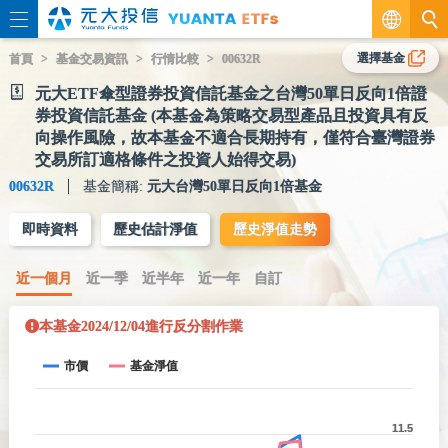
繁
選擇基金
首頁
基金交易資訊
行情比較
00632R
元大ETF傘型證券投資信託基金之台灣50單日反向1倍證
EN
券投資信託基金 (本基金為策略交易型產品且投資具有反
向操作風險，故本基金不適合長期持有，僅符合臺灣證券
交易所訂適格條件之投資人始得交易)
00632R
基金簡稱:
元大台灣50單日反向1倍基金
即時資料
歷史估計淨值
歷史淨值走勢
近一個月
近一季
近半年
近一年
自訂
本基金2024/12/04進行反分割作業
市價
基金淨值
11.5