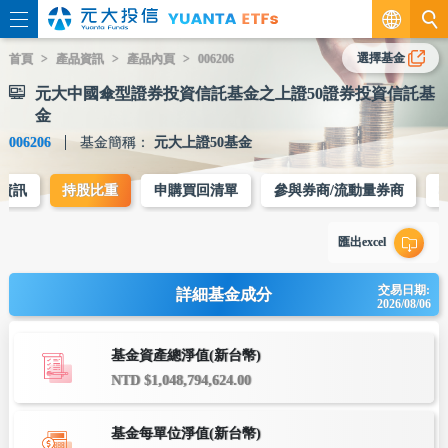
繁
選擇基金
首頁
產品資訊
產品內頁
006206
元大中國傘型證券投資信託基金之上證50證券投資信託基
EN
金
006206
基金簡稱：
元大上證50基金
資訊
持股比重
申購買回清單
參與券商/流動量券商
匯出excel
交易日期:
詳細基金成分
2026/08/06
基金資產總淨值(新台幣)
NTD $1,048,794,624.00
基金每單位淨值(新台幣)