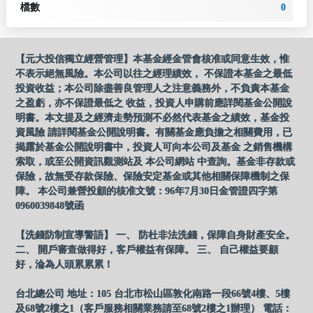
檔數
0
【元大投信獨立經營管理】本基金經金管會核准或同意生效，惟
不表示絕無風險。本公司以往之經理績效， 不保證本基金之最低
投資收益；本公司除盡善良管理人之注意義務外，不負責本基金
之盈虧，亦不保證最低之 收益，投資人申購前應詳閱基金公開說
明書。本文提及之經濟走勢預測不必然代表基金之績效，基金投
資風險 請詳閱基金公開說明書。有關基金應負擔之相關費用，已
揭露於基金公開說明書中，投資人可向本公司及基金 之銷售機構
索取，或至公開資訊觀測站及 本公司網站 中查詢。基金非存款或
保險，故無受存款保險、保險安定基金或其他相關保障機制之保
障。 本公司兼營投顧的核准文號：96年7月30日金管證四字第
0960039848號函
【洗錢防制宣導警語】 一、 防杜非法洗錢，保障自身財產安全。
二、 開戶審查做得好，客戶權益有保障。 三、 自己權益要顧
好，淪為人頭累累累！
台北總公司 地址：105 台北市松山區敦化南路一段66號4樓、5樓
及68號2樓之1（客戶服務相關業務請至68號2樓之1辦理） 電話：