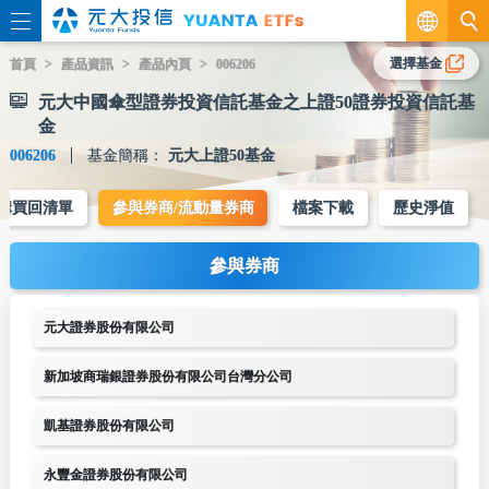
繁
選擇基金
首頁
產品資訊
產品內頁
006206
元大中國傘型證券投資信託基金之上證50證券投資信託基
EN
金
006206
基金簡稱：
元大上證50基金
購買回清單
參與券商/流動量券商
檔案下載
歷史淨值
參與券商
元大證券股份有限公司
新加坡商瑞銀證券股份有限公司台灣分公司
凱基證券股份有限公司
永豐金證券股份有限公司