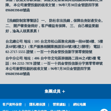
障。 本公司兼營投顧的核准文號：96年7月30日金管證四字第
0960039848號函
【洗錢防制宣導警語】 一、 防杜非法洗錢，保障自身財產安全。
二、 開戶審查做得好，客戶權益有保障。 三、 自己權益要顧
好，淪為人頭累累累！
台北總公司 地址：105 台北市松山區敦化南路一段66號4樓、5樓
及68號2樓之1（客戶服務相關業務請至68號2樓之1辦理） 電話：
02-2717-5555 證號：一百一十四金管投信新字第零壹陸號
台中分公司 地址：406 台中市北屯區崇德路二段46之4號5樓 電
話：04-2232-7878 證號：一百一十四金管投信新分字第零零肆號
本公司兼營投顧的核准文號：96年7月30日金管證四字第
0960039848號函
集團成員
客戶資料保密
隱私權保護
營業據點
網站地圖