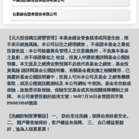
中國信託綜合證券股份有限公司
台新綜合證券股份有限公司
【元大投信獨立經營管理】本基金經金管會核准或同意生效，惟
不表示絕無風險。本公司以往之經理績效， 不保證本基金之最低
投資收益；本公司除盡善良管理人之注意義務外，不負責本基金
之盈虧，亦不保證最低之 收益，投資人申購前應詳閱基金公開說
明書。本文提及之經濟走勢預測不必然代表基金之績效，基金投
資風險 請詳閱基金公開說明書。有關基金應負擔之相關費用，已
揭露於基金公開說明書中，投資人可向本公司及基金 之銷售機構
索取，或至公開資訊觀測站及 本公司網站 中查詢。基金非存款或
保險，故無受存款保險、保險安定基金或其他相關保障機制之保
障。 本公司兼營投顧的核准文號：96年7月30日金管證四字第
0960039848號函
【洗錢防制宣導警語】 一、 防杜非法洗錢，保障自身財產安全。
二、 開戶審查做得好，客戶權益有保障。 三、 自己權益要顧
好，淪為人頭累累累！