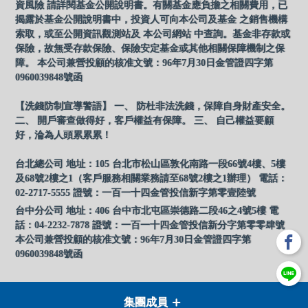
資風險 請詳閱基金公開說明書。有關基金應負擔之相關費用，已
揭露於基金公開說明書中，投資人可向本公司及基金 之銷售機構
索取，或至公開資訊觀測站及 本公司網站 中查詢。基金非存款或
保險，故無受存款保險、保險安定基金或其他相關保障機制之保
障。 本公司兼營投顧的核准文號：96年7月30日金管證四字第
0960039848號函
【洗錢防制宣導警語】 一、 防杜非法洗錢，保障自身財產安全。
二、 開戶審查做得好，客戶權益有保障。 三、 自己權益要顧
好，淪為人頭累累累！
台北總公司 地址：105 台北市松山區敦化南路一段66號4樓、5樓
及68號2樓之1（客戶服務相關業務請至68號2樓之1辦理） 電話：
02-2717-5555 證號：一百一十四金管投信新字第零壹陸號
台中分公司 地址：406 台中市北屯區崇德路二段46之4號5樓 電
話：04-2232-7878 證號：一百一十四金管投信新分字第零零肆號
本公司兼營投顧的核准文號：96年7月30日金管證四字第
0960039848號函
集團成員