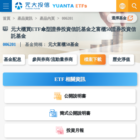
繁
選擇基金
首頁
產品資訊
產品內頁
006201
元大櫃買ETF傘型證券投資信託基金之富櫃50證券投資信
EN
託基金
006201
基金簡稱：
元大富櫃50基金
基金配息
參與券商/流動量券商
檔案下載
歷史淨值
ETF 相關資訊
公開說明書
簡式公開說明書
投資月報