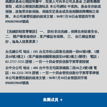
揭露於基金公開說明書中，投資人可向本公司及基金 之銷售機構
索取，或至公開資訊觀測站及 本公司網站 中查詢。基金非存款或
保險，故無受存款保險、保險安定基金或其他相關保障機制之保
障。 本公司兼營投顧的核准文號：96年7月30日金管證四字第
0960039848號函
【洗錢防制宣導警語】 一、 防杜非法洗錢，保障自身財產安全。
二、 開戶審查做得好，客戶權益有保障。 三、 自己權益要顧
好，淪為人頭累累累！
台北總公司 地址：105 台北市松山區敦化南路一段66號4樓、5樓
及68號2樓之1（客戶服務相關業務請至68號2樓之1辦理） 電話：
02-2717-5555 證號：一百一十四金管投信新字第零壹陸號
台中分公司 地址：406 台中市北屯區崇德路二段46之4號5樓 電
話：04-2232-7878 證號：一百一十四金管投信新分字第零零肆號
本公司兼營投顧的核准文號：96年7月30日金管證四字第
0960039848號函
集團成員