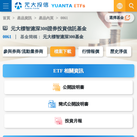
繁
選擇基金
首頁
產品資訊
產品內頁
0061
元大標智滬深300證券投資信託基金
EN
0061
基金簡稱：
元大標智滬深300基金
參與券商/流動量券商
檔案下載
行情報價
歷史淨值
ETF 相關資訊
公開說明書
簡式公開說明書
投資月報