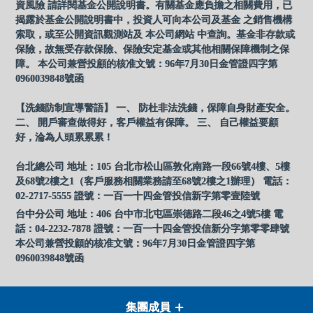
資風險 請詳閱基金公開說明書。有關基金應負擔之相關費用，已
揭露於基金公開說明書中，投資人可向本公司及基金 之銷售機構
索取，或至公開資訊觀測站及 本公司網站 中查詢。基金非存款或
保險，故無受存款保險、保險安定基金或其他相關保障機制之保
障。 本公司兼營投顧的核准文號：96年7月30日金管證四字第
0960039848號函
【洗錢防制宣導警語】 一、 防杜非法洗錢，保障自身財產安全。
二、 開戶審查做得好，客戶權益有保障。 三、 自己權益要顧
好，淪為人頭累累累！
台北總公司 地址：105 台北市松山區敦化南路一段66號4樓、5樓
及68號2樓之1（客戶服務相關業務請至68號2樓之1辦理） 電話：
02-2717-5555 證號：一百一十四金管投信新字第零壹陸號
台中分公司 地址：406 台中市北屯區崇德路二段46之4號5樓 電
話：04-2232-7878 證號：一百一十四金管投信新分字第零零肆號
本公司兼營投顧的核准文號：96年7月30日金管證四字第
0960039848號函
集團成員