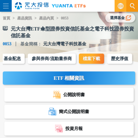
繁
選擇基金
首頁
產品資訊
產品內頁
0053
元大台灣ETF傘型證券投資信託基金之電子科技證券投資
EN
信託基金
0053
基金簡稱：
元大台灣電子科技基金
基金配息
參與券商/流動量券商
檔案下載
歷史淨值
ETF 相關資訊
公開說明書
簡式公開說明書
投資月報