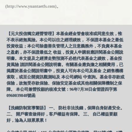
(http://www.yuantaetfs.com)。
【元大投信獨立經營管理】本基金經金管會核准或同意生效，惟
不表示絕無風險。本公司以往之經理績效， 不保證本基金之最低
投資收益；本公司除盡善良管理人之注意義務外，不負責本基金
之盈虧，亦不保證最低之 收益，投資人申購前應詳閱基金公開說
明書。本文提及之經濟走勢預測不必然代表基金之績效，基金投
資風險 請詳閱基金公開說明書。有關基金應負擔之相關費用，已
揭露於基金公開說明書中，投資人可向本公司及基金 之銷售機構
索取，或至公開資訊觀測站及 本公司網站 中查詢。基金非存款或
保險，故無受存款保險、保險安定基金或其他相關保障機制之保
障。 本公司兼營投顧的核准文號：96年7月30日金管證四字第
0960039848號函
【洗錢防制宣導警語】 一、 防杜非法洗錢，保障自身財產安全。
二、 開戶審查做得好，客戶權益有保障。 三、 自己權益要顧
好，淪為人頭累累累！