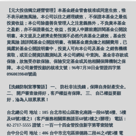
【元大投信獨立經營管理】本基金經金管會核准或同意生效，惟
不表示絕無風險。本公司以往之經理績效， 不保證本基金之最低
投資收益；本公司除盡善良管理人之注意義務外，不負責本基金
之盈虧，亦不保證最低之 收益，投資人申購前應詳閱基金公開說
明書。本文提及之經濟走勢預測不必然代表基金之績效，基金投
資風險 請詳閱基金公開說明書。有關基金應負擔之相關費用，已
揭露於基金公開說明書中，投資人可向本公司及基金 之銷售機構
索取，或至公開資訊觀測站及 本公司網站 中查詢。基金非存款或
保險，故無受存款保險、保險安定基金或其他相關保障機制之保
障。 本公司兼營投顧的核准文號：96年7月30日金管證四字第
0960039848號函
【洗錢防制宣導警語】 一、 防杜非法洗錢，保障自身財產安全。
二、 開戶審查做得好，客戶權益有保障。 三、 自己權益要顧
好，淪為人頭累累累！
台北總公司 地址：105 台北市松山區敦化南路一段66號4樓、5樓
及68號2樓之1（客戶服務相關業務請至68號2樓之1辦理） 電話：
02-2717-5555 證號：一百一十四金管投信新字第零壹陸號
台中分公司 地址：406 台中市北屯區崇德路二段46之4號5樓 電