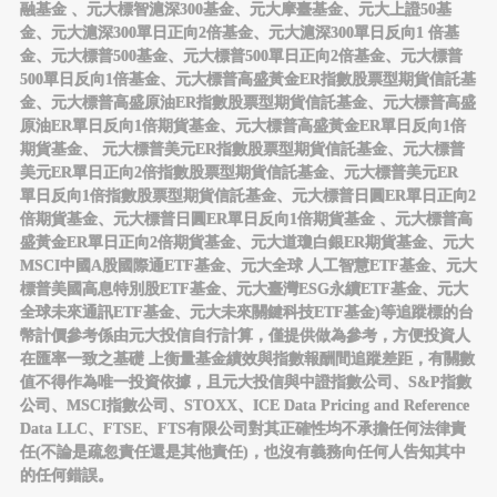
融基金 、元大標智滬深300基金、元大摩臺基金、元大上證50基
金、元大滬深300單日正向2倍基金、元大滬深300單日反向1 倍基
金、元大標普500基金、元大標普500單日正向2倍基金、元大標普
500單日反向1倍基金、元大標普高盛黃金ER指數股票型期貨信託基
金、元大標普高盛原油ER指數股票型期貨信託基金、元大標普高盛
原油ER單日反向1倍期貨基金、元大標普高盛黃金ER單日反向1倍
期貨基金、 元大標普美元ER指數股票型期貨信託基金、元大標普
美元ER單日正向2倍指數股票型期貨信託基金、元大標普美元ER
單日反向1倍指數股票型期貨信託基金、元大標普日圓ER單日正向2
倍期貨基金、元大標普日圓ER單日反向1倍期貨基金 、元大標普高
盛黃金ER單日正向2倍期貨基金、元大道瓊白銀ER期貨基金、元大
MSCI中國A股國際通ETF基金、元大全球 人工智慧ETF基金、元大
標普美國高息特別股ETF基金、元大臺灣ESG永續ETF基金、元大
全球未來通訊ETF基金、元大未來關鍵科技ETF基金)等追蹤標的台
幣計價參考係由元大投信自行計算，僅提供做為參考，方便投資人
在匯率一致之基礎 上衡量基金績效與指數報酬間追蹤差距，有關數
值不得作為唯一投資依據，且元大投信與中證指數公司、S&P指數
公司、MSCI指數公司、STOXX、ICE Data Pricing and Reference
Data LLC、FTSE、FTS有限公司對其正確性均不承擔任何法律責
任(不論是疏忽責任還是其他責任)，也沒有義務向任何人告知其中
的任何錯誤。