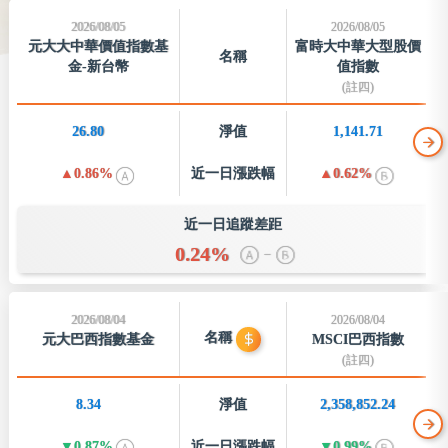
2026/08/05
2026/08/05
元大大中華價值指數基
富時大中華大型股價
名稱
金-新台幣
值指數
(註四)
26.80
淨值
1,141.71
0.86%
近一日
漲跌幅
0.62%
近一日追蹤差距
0.24%
–
2026/08/04
2026/08/04
名稱
元大巴西指數基金
MSCI巴西指數
(註四)
8.34
淨值
2,358,852.24
0.87%
近一日
漲跌幅
0.99%