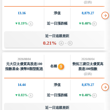
(註四)
13.16
淨值
8,879.27
0.19%
近一日
漲跌幅
0.40%
近一日追蹤差距
0.21%
–
2026/08/04
2026/08/04
元大亞太優質高股息100
勢拓三菱亞太優質高
名稱
指數基金-澳幣B類型配息
股息100指數
(註四)
14.44
淨值
8,879.27
0.83%
近一日
漲跌幅
0.40%
近一日追蹤差距