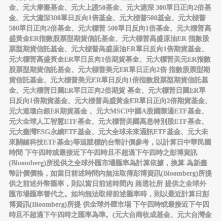
金、元大摩臺基金、元大上證50基金、元大滬深 300單日正向2倍基
金、元大滬深300單日反向1倍基金、元大標普500基金、元大標普
500單日正向2倍基金、元大標普 500單日反向1倍基金、元大標普高
盛黃金ER指數股票型期貨信託基金、元大標普高盛原油ER 指數股
票型期貨信託基金、元大標普高盛原油ER單日反向1倍期貨基金、
元大標普高盛黃金ER單日反向1倍期貨基金、元大標普美元ER指數
股票型期貨信託基金、元大標普美元ER單日正向2倍 指數股票型期
貨信託基金、元大標普美元ER單日反向1倍指數股票型期貨信託基
金、元大標普日圓ER單日正向2倍期貨 基金、元大標普日圓ER單
日反向1倍期貨基金、元大標普高盛黃金ER單日正向2倍期貨基金、
元大道瓊白銀ER期貨基金 、元大MSCI中國A股國際通ETF基金、
元大全球人工智慧ETF基金、元大標普美國高息特別股ETF基金、
元大臺灣ESG永續ETF基金、元大全球未來通訊ETF基金、元大未
來關鍵科技ETF基金)等追蹤標的台幣計價參考，以計算日中華民國
時間 下午四時或最接近下午四時且不超過下午四時之彭博資訊
(Bloomberg)所提供之全球外匯市場匯率為計算依據，換算 為新臺
幣計價價格，如當日前述時間內無法取得彭博資訊(Bloomberg)所提
供之前述外幣匯率，則以當日前述時間內 路透社所 提供之全球外
匯市場匯率替代之。如均無法取得前述匯率時，則以最近計算日彭
博資訊(Bloomberg)所提 供全球外匯市場 下午四時或最接近下午四
時且不超過下午四時之匯率為準。(元大台商收成基金、元大台灣金