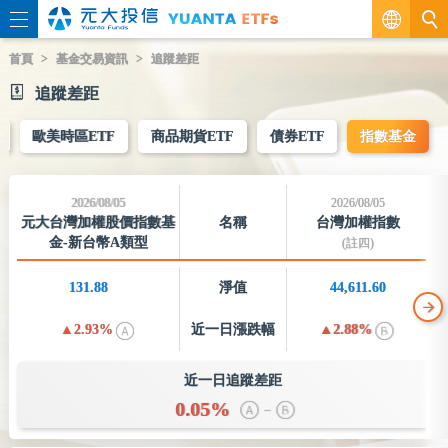
繁
首頁
基金交易資訊
追蹤差距
追蹤差距
EN
歐美時區ETF
商品期貨ETF
債券ETF
指數基金
2026/08/05
2026/08/05
元大台灣加權股價指數基
名稱
台灣加權指數
金-新台幣A類型
(註四)
131.88
淨值
44,611.60
2.93%
近一日
漲跌幅
2.88%
近一日追蹤差距
0.05%
–