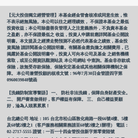
【元大投信獨立經營管理】本基金經金管會核准或同意生效，惟
不表示絕無風險。本公司以往之經理績效， 不保證本基金之最低
投資收益；本公司除盡善良管理人之注意義務外，不負責本基金
之盈虧，亦不保證最低之 收益，投資人申購前應詳閱基金公開說
明書。本文提及之經濟走勢預測不必然代表基金之績效，基金投
資風險 請詳閱基金公開說明書。有關基金應負擔之相關費用，已
揭露於基金公開說明書中，投資人可向本公司及基金 之銷售機構
索取，或至公開資訊觀測站及 本公司網站 中查詢。基金非存款或
保險，故無受存款保險、保險安定基金或其他相關保障機制之保
障。 本公司兼營投顧的核准文號：96年7月30日金管證四字第
0960039848號函
【洗錢防制宣導警語】 一、 防杜非法洗錢，保障自身財產安全。
二、 開戶審查做得好，客戶權益有保障。 三、 自己權益要顧
好，淪為人頭累累累！
台北總公司 地址：105 台北市松山區敦化南路一段66號4樓、5樓
及68號2樓之1（客戶服務相關業務請至68號2樓之1辦理） 電話：
02-2717-5555 證號：一百一十四金管投信新字第零壹陸號