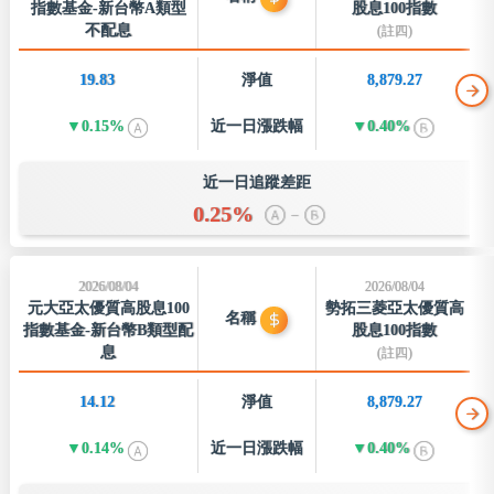
指數基金-新台幣A類型
股息100指數
不配息
(註四)
19.83
淨值
8,879.27
0.15%
近一日
漲跌幅
0.40%
近一日追蹤差距
0.25%
–
2026/08/04
2026/08/04
元大亞太優質高股息100
勢拓三菱亞太優質高
名稱
指數基金-新台幣B類型配
股息100指數
息
(註四)
14.12
淨值
8,879.27
0.14%
近一日
漲跌幅
0.40%