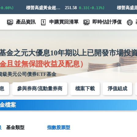
標普高盛黃金超額回報指數
251.58
8%)
0.33(-0.13%)
產品資訊
申購買回清單
即時估計淨值
基金之元大優息10年期以上已開發市場投
金且並無保證收益及配息）
資級美元公司債券ETF基金
息
參與券商/流動量券商
檔案下載
淨值組成
金檔案
級
基金類型
指數股票型