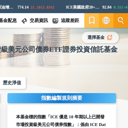
標普高盛原油增強超額回報指數
774.14
ICE美國政府20+年期債券指數
92.84
21.16(2.81%)
0.55(-0.59
基金配息
交易資訊
追蹤差距
繁
選擇基金
資級美元公司債券ETF證券投資信託基金
EN
歷史淨值
指數編製規則摘要
本基金標的指數「ICE 優息 10 年期以上已開發
市場投資級美元公司債券指數」：係由 ICE Dat