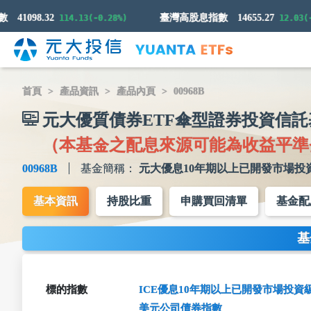
41098.32
臺灣高股息指數
14655.27
114.13(-0.28%)
12.03(-0.0
首頁
產品資訊
產品內頁
00968B
元大優質債券ETF傘型證券投資信託
（本基金之配息來源可能為收益平準
00968B
基金簡稱：
元大優息10年期以上已開發市場投
基本資訊
持股比重
申購買回清單
基金配
基
標的指數
ICE優息10年期以上已開發市場投資
美元公司債券指數