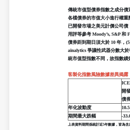
傳統市值型債券指數之成分債
各檔債券的市值大小進行權重配
已開發市場之美元計價公司債，(2
用評等參考 Moody’s, S&P
債券距到期日須大於 10 年，(5
ainalytics 爭議性武器分數
統市值型指數不同，故指數績
客製化指數風險數據差異揭露
IC
開
債
年化波動度
10.
期間最大跌幅
-33
上表資料期間係統計近5年數據，皆為含息報