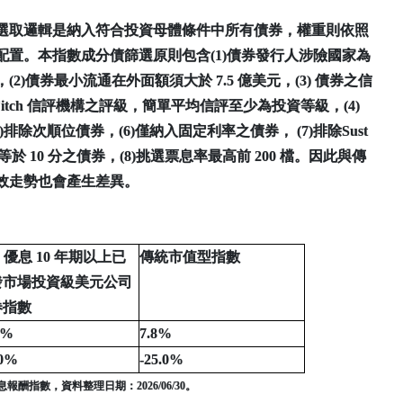
選取邏輯是納入符合投資母體條件中所有債券，權重則依照
置。本指數成分債篩選原則包含(1)債券發行人涉險國家為
)債券最小流通在外面額須大於 7.5 億美元，(3) 債券之信
 和 Fitch 信評機構之評級，簡單平均信評至少為投資等級，(4)
)排除次順位債券，(6)僅納入固定利率之債券， (7)排除Sust
大於等於 10 分之債券，(8)挑選票息率最高前 200 檔。因此與傳
效走勢也會產生差異。
E
優息 10 年期以上已
傳統市值型指數
發市場投資級美元公司
券指數
5%
7.8%
.0%
-25.0%
酬指數，資料整理日期：2026/06/30。