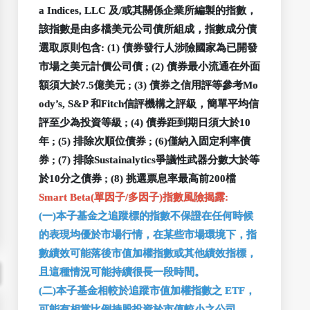
a Indices, LLC 及/或其關係企業所編製的指數，
該指數是由多檔美元公司債所組成，指數成分債
選取原則包含: (1) 債券發行人涉險國家為已開發
市場之美元計價公司債 ; (2) 債券最小流通在外面
額須大於7.5億美元 ; (3) 債券之信用評等參考Mo
ody’s, S&P 和Fitch信評機構之評級，簡單平均信
評至少為投資等級 ; (4) 債券距到期日須大於10
年 ; (5) 排除次順位債券 ; (6)僅納入固定利率債
券 ; (7) 排除Sustainalytics爭議性武器分數大於等
於10分之債券 ; (8) 挑選票息率最高前200檔
Smart Beta(單因子/多因子)指數風險揭露:
(一)本子基金之追蹤標的指數不保證在任何時候
的表現均優於市場行情，在某些市場環境下，指
數績效可能落後市值加權指數或其他績效指標，
且這種情況可能持續很長一段時間。
(二)本子基金相較於追蹤市值加權指數之 ETF，
可能有相當比例持股投資於市值較小之公司。