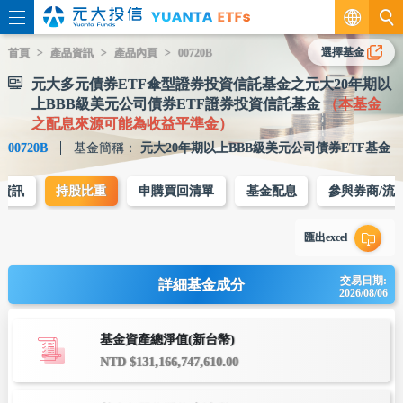
繁
選擇基金
首頁
產品資訊
產品內頁
00720B
元大多元債券ETF傘型證券投資信託基金之元大20年期以
EN
上BBB級美元公司債券ETF證券投資信託基金
（本基金
之配息來源可能為收益平準金）
00720B
基金簡稱：
元大20年期以上BBB級美元公司債券ETF基金
資訊
持股比重
申購買回清單
基金配息
參與券商/流
匯出excel
交易日期:
詳細基金成分
2026/08/06
基金資產總淨值(新台幣)
NTD $131,166,747,610.00