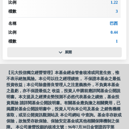
比例
1.22
檔數
3
名稱
巴西
比例
0.44
檔數
1
展開
【元大投信獨立經營管理】本基金經金管會核准或同意生效，惟
不表示絕無風險。本公司以往之經理績效， 不保證本基金之最低
投資收益；本公司除盡善良管理人之注意義務外，不負責本基金
之盈虧，亦不保證最低之 收益，投資人申購前應詳閱基金公開說
明書。本文提及之經濟走勢預測不必然代表基金之績效，基金投
資風險 請詳閱基金公開說明書。有關基金應負擔之相關費用，已
揭露於基金公開說明書中，投資人可向本公司及基金 之銷售機構
索取，或至公開資訊觀測站及 本公司網站 中查詢。基金非存款或
保險，故無受存款保險、保險安定基金或其他相關保障機制之保
障。 本公司兼營投顧的核准文號：96年7月30日金管證四字第