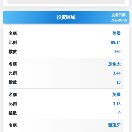
交易日期:
投資區域
2026/08/06
名稱
美國
比例
89.14
檔數
269
名稱
加拿大
比例
3.44
檔數
13
名稱
英國
比例
3.13
檔數
9
名稱
西班牙