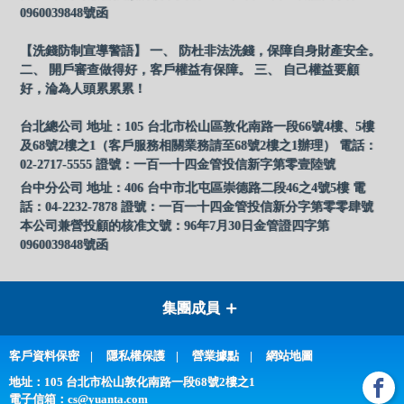
0960039848號函
【洗錢防制宣導警語】 一、 防杜非法洗錢，保障自身財產安全。
二、 開戶審查做得好，客戶權益有保障。 三、 自己權益要顧
好，淪為人頭累累累！
台北總公司 地址：105 台北市松山區敦化南路一段66號4樓、5樓
及68號2樓之1（客戶服務相關業務請至68號2樓之1辦理） 電話：
02-2717-5555 證號：一百一十四金管投信新字第零壹陸號
台中分公司 地址：406 台中市北屯區崇德路二段46之4號5樓 電
話：04-2232-7878 證號：一百一十四金管投信新分字第零零肆號
本公司兼營投顧的核准文號：96年7月30日金管證四字第
0960039848號函
集團成員
客戶資料保密
隱私權保護
營業據點
網站地圖
地址：105 台北市松山敦化南路一段68號2樓之1
電子信箱：
cs@yuanta.com