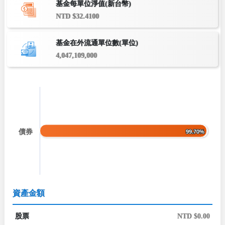
基金每單位淨值(新台幣)
NTD $32.4100
基金在外流通單位數(單位)
4,047,109,000
債券
99.70%
99.70%
資產金額
股票
NTD $0.00