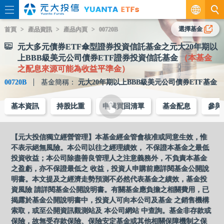
繁
選擇基金
首頁
產品資訊
產品內頁
00720B
元大多元債券ETF傘型證券投資信託基金之元大20年期以
EN
上BBB級美元公司債券ETF證券投資信託基金
（本基金
之配息來源可能為收益平準金）
00720B
基金簡稱：
元大20年期以上BBB級美元公司債券ETF基金
基本資訊
持股比重
申購買回清單
基金配息
參與
【元大投信獨立經營管理】本基金經金管會核准或同意生效，惟
不表示絕無風險。本公司以往之經理績效， 不保證本基金之最低
投資收益；本公司除盡善良管理人之注意義務外，不負責本基金
之盈虧，亦不保證最低之 收益，投資人申購前應詳閱基金公開說
明書。本文提及之經濟走勢預測不必然代表基金之績效，基金投
資風險 請詳閱基金公開說明書。有關基金應負擔之相關費用，已
揭露於基金公開說明書中，投資人可向本公司及基金 之銷售機構
索取，或至公開資訊觀測站及 本公司網站 中查詢。基金非存款或
保險，故無受存款保險、保險安定基金或其他相關保障機制之保