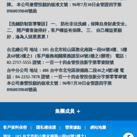
障。 本公司兼營投顧的核准文號：96年7月30日金管證四字第
0960039848號函
【洗錢防制宣導警語】 一、 防杜非法洗錢，保障自身財產安全。
二、 開戶審查做得好，客戶權益有保障。 三、 自己權益要顧
好，淪為人頭累累累！
台北總公司 地址：105 台北市松山區敦化南路一段66號4樓、5樓
及68號2樓之1（客戶服務相關業務請至68號2樓之1辦理） 電話：
02-2717-5555 證號：一百一十四金管投信新字第零壹陸號
台中分公司 地址：406 台中市北屯區崇德路二段46之4號5樓 電
話：04-2232-7878 證號：一百一十四金管投信新分字第零零肆號
本公司兼營投顧的核准文號：96年7月30日金管證四字第
0960039848號函
集團成員
客戶資料保密
隱私權保護
營業據點
網站地圖
地址：105 台北市松山敦化南路一段68號2樓之1