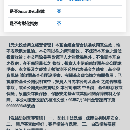
是否SmartBeta指數
否
是否客製化指數
否
【元大投信獨立經營管理】本基金經金管會核准或同意生效，惟
不表示絕無風險。本公司以往之經理績效， 不保證本基金之最低
投資收益；本公司除盡善良管理人之注意義務外，不負責本基金
之盈虧，亦不保證最低之 收益，投資人申購前應詳閱基金公開說
明書。本文提及之經濟走勢預測不必然代表基金之績效，基金投
資風險 請詳閱基金公開說明書。有關基金應負擔之相關費用，已
揭露於基金公開說明書中，投資人可向本公司及基金 之銷售機構
索取，或至公開資訊觀測站及 本公司網站 中查詢。基金非存款或
保險，故無受存款保險、保險安定基金或其他相關保障機制之保
障。 本公司兼營投顧的核准文號：96年7月30日金管證四字第
0960039848號函
【洗錢防制宣導警語】 一、 防杜非法洗錢，保障自身財產安全。
二、 開戶審查做得好，客戶權益有保障。 三、 自己權益要顧