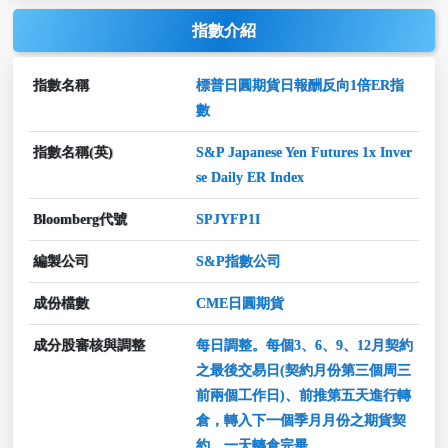
指數介紹
指數名稱
標普日圓期貨日報酬反向1倍ER指
數
指數名稱(英)
S&P Japanese Yen Futures 1x Inver
se Daily ER Index
Bloomberg代號
SPJYFP1I
編製公司
S&P指數公司
成份檔數
CME日圓期貨
成分股審核與調整
每日調整。每個3、6、9、12月契約
之最後交易日(契約月份第三個周三
前兩個工作日)、前推第五天進行轉
倉，轉入下一個季月月份之期貨契
約。一天轉倉完畢。