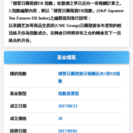
「標普日圓期貨ER 指數」收盤價之單日反向一倍報酬計算之。
2.指數編製內容，將以「標普日圓期貨ER指數」(S&P Japanese
Yen Futures ER Index)之編製規則進行說明：
以美國芝加哥商品交易所(CME Group)日圓期貨各年度契約較
活絡月份為指數成分。在轉倉日時將持有之合約轉倉至下一活
絡合約月份。
基金檔案
標的指數
標普日圓期貨日報酬反向1倍ER指
數
基金類型
指數股票型
成立日期
2017/08/23
成立價格
20
掛牌日期
2017/09/01