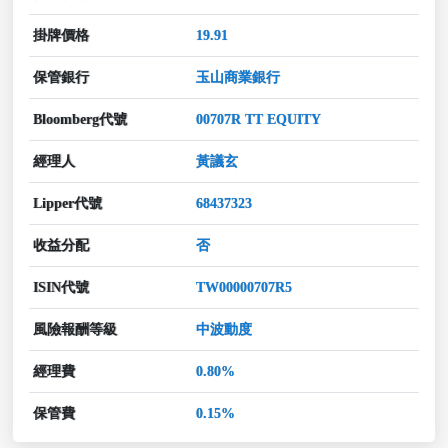
掛牌價格
19.91
保管銀行
玉山商業銀行
Bloomberg代號
00707R TT EQUITY
經理人
黃議玄
Lipper代號
68437323
收益分配
否
ISIN代號
TW00000707R5
風險報酬等級
中波動度
經理費
0.80%
保管費
0.15%