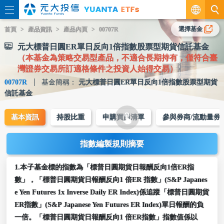
繁
選擇基金
首頁
產品資訊
產品內頁
00707R
元大標普日圓ER單日反向1倍指數股票型期貨信託基金
EN
（本基金為策略交易型產品，不適合長期持有，僅符合臺
灣證券交易所訂適格條件之投資人始得交易）
00707R
基金簡稱：
元大標普日圓ER單日反向1倍指數股票型期貨
信託基金
基本資訊
持股比重
申購買回清單
參與券商/流動量券
指數編製規則摘要
1.本子基金標的指數為「標普日圓期貨日報酬反向1倍ER指
數」，「標普日圓期貨日報酬反向1 倍ER 指數」(S&P Japanes
e Yen Futures 1x Inverse Daily ER Index)係追蹤「標普日圓期貨
ER指數」(S&P Japanese Yen Futures ER Index)單日報酬的負
一倍。「標普日圓期貨日報酬反向1 倍ER指數」指數值係以