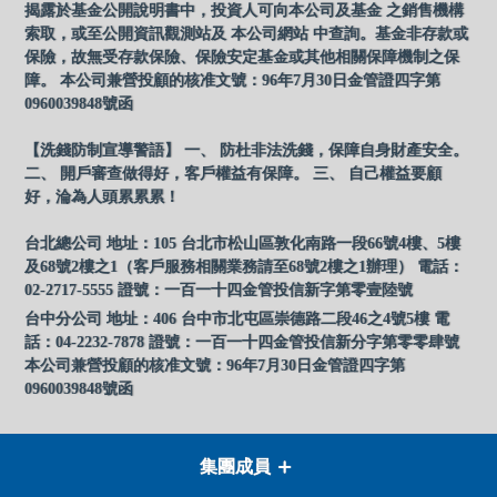
揭露於基金公開說明書中，投資人可向本公司及基金 之銷售機構
索取，或至公開資訊觀測站及 本公司網站 中查詢。基金非存款或
保險，故無受存款保險、保險安定基金或其他相關保障機制之保
障。 本公司兼營投顧的核准文號：96年7月30日金管證四字第
0960039848號函
【洗錢防制宣導警語】 一、 防杜非法洗錢，保障自身財產安全。
二、 開戶審查做得好，客戶權益有保障。 三、 自己權益要顧
好，淪為人頭累累累！
台北總公司 地址：105 台北市松山區敦化南路一段66號4樓、5樓
及68號2樓之1（客戶服務相關業務請至68號2樓之1辦理） 電話：
02-2717-5555 證號：一百一十四金管投信新字第零壹陸號
台中分公司 地址：406 台中市北屯區崇德路二段46之4號5樓 電
話：04-2232-7878 證號：一百一十四金管投信新分字第零零肆號
本公司兼營投顧的核准文號：96年7月30日金管證四字第
0960039848號函
集團成員