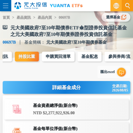
繁
選擇基金
首頁
產品資訊
產品內頁
00697B
元大美國政府7至10年期債券ETF傘型證券投資信託基金
EN
之元大美國政府7至10年期債券證券投資信託基金
00697B
基金簡稱：
元大美國政府7至10年期債券基金
資訊
持股比重
申購買回清單
基金配息
參與券商/流
匯出excel
交易日期:
詳細基金成分
2026/08/05
基金資產總淨值(新台幣)
NTD $2,277,922,926.00
基金每單位淨值(新台幣)