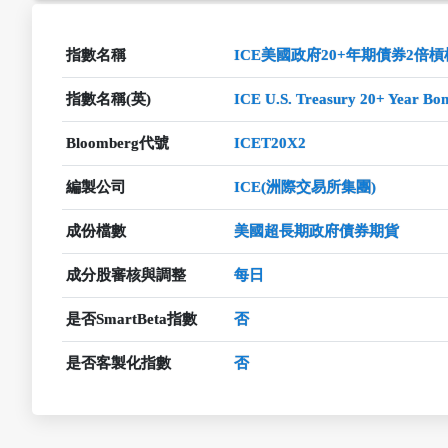
指數名稱
ICE美國政府20+年期債券2倍
指數名稱(英)
ICE U.S. Treasury 20+ Year Bo
Bloomberg代號
ICET20X2
編製公司
ICE(洲際交易所集團)
成份檔數
美國超長期政府債券期貨
成分股審核與調整
每日
是否SmartBeta指數
否
是否客製化指數
否