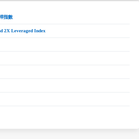
槓桿指數
nd 2X Leveraged Index