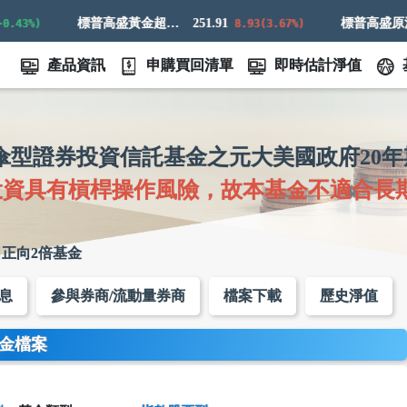
標普高盛黃金超額回報指數
251.91
43%)
8.93(3.67%)
產品資訊
申購買回清單
即時估計淨值
F傘型證券投資信託基金之元大美國政府20
投資具有槓桿操作風險，故本基金不適合長
日正向2倍基金
息
參與券商/流動量券商
檔案下載
歷史淨值
金檔案