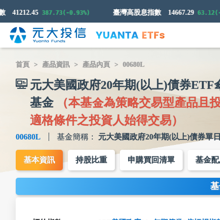
41212.45
臺灣高股息指數
14667.29
387.73(-0.93%)
63.12(-0.
首頁
產品資訊
產品內頁
00680L
元大美國政府20年期(以上)債券ET
基金
（本基金為策略交易型產品且
適格條件之投資人始得交易）
00680L
基金簡稱：
元大美國政府20年期(以上)債券單
基本資訊
持股比重
申購買回清單
基金配
基