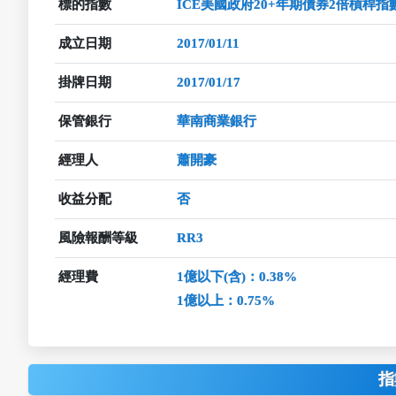
標的指數
ICE美國政府20+年期債券2倍槓桿指
成立日期
2017/01/11
掛牌日期
2017/01/17
保管銀行
華南商業銀行
經理人
蕭開豪
收益分配
否
風險報酬等級
RR3
經理費
1億以下(含)：0.38%
1億以上：0.75%
指