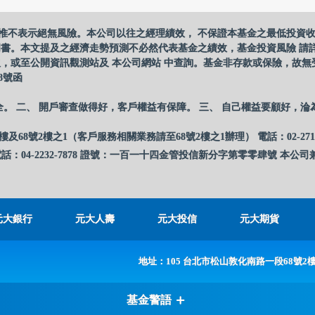
惟不表示絕無風險。本公司以往之經理績效， 不保證本基金之最低投資
明書。本文提及之經濟走勢預測不必然代表基金之績效，基金投資風險 請
，或至公開資訊觀測站及 本公司網站 中查詢。基金非存款或保險，故無
8號函
全。 二、 開戶審查做得好，客戶權益有保障。 三、 自己權益要顧好，淪
樓及68號2樓之1（客戶服務相關業務請至68號2樓之1辦理） 電話：02-27
話：04-2232-7878 證號：一百一十四金管投信新分字第零零肆號 本公司兼
元大銀行
元大人壽
元大投信
元大期貨
地址：105 台北市松山敦化南路一段68號2
基金警語