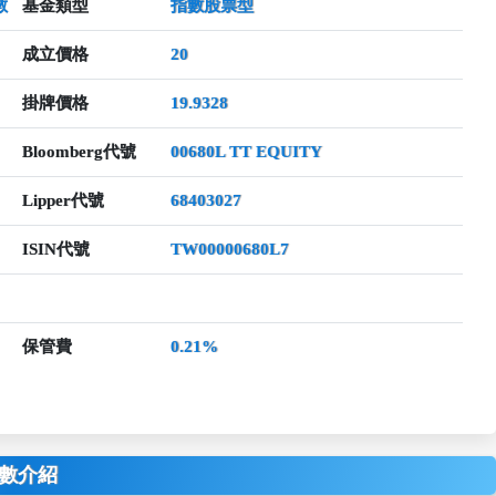
數
基金類型
指數股票型
成立價格
20
掛牌價格
19.9328
Bloomberg代號
00680L TT EQUITY
Lipper代號
68403027
ISIN代號
TW00000680L7
保管費
0.21%
數介紹