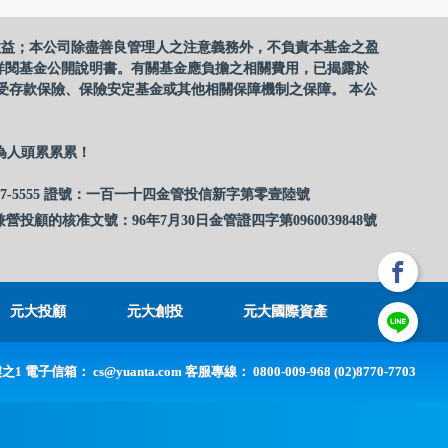
收益；本公司除盡善良管理人之注意義務外，不負責本基金之盈
詳閱基金公開說明書。有關基金應負擔之相關費用，已揭露於
受存款保險、保險安定基金或其他相關保障機制之保障。 本公
為人頭累累累！
17-5555 證號：一百一十四金管投信新字第零壹陸號
營投顧的核准文號：96年7月30日金管證四字第0960039848號
元大投顧
元大創投
元大國際資產
樓之1 電子信箱：
cs@yuanta.com
客服專線：
0800-009-968 (02)8770-7703