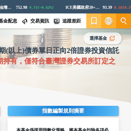
標普高盛原油增強超額回報指數
752.98
ICE美國政府20+年期債券指數
93.39
4.73(-0.62%)
0.18(0.2%)
基金配息
交易資訊
追蹤差距
繁
選擇基金
年期(以上)債券單日正向2倍證券投資信託
EN
期持有，僅符合臺灣證券交易所訂定之
指數編製規則摘要
本基金係採用指數化策略，將本基金扣除各項必