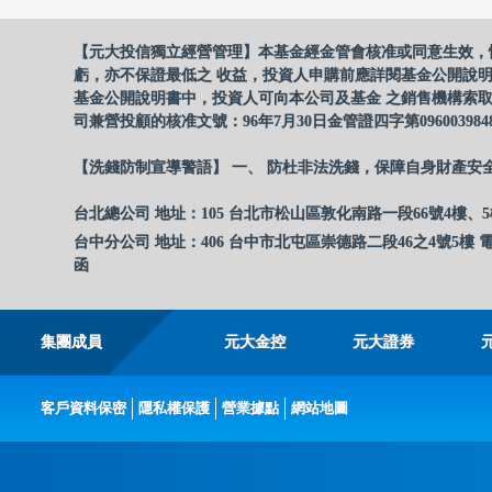
【元大投信獨立經營管理】本基金經金管會核准或同意生效，
虧，亦不保證最低之 收益，投資人申購前應詳閱基金公開說
基金公開說明書中，投資人可向本公司及基金 之銷售機構索取
司兼營投顧的核准文號：96年7月30日金管證四字第096003984
【洗錢防制宣導警語】 一、 防杜非法洗錢，保障自身財產安
台北總公司 地址：105 台北市松山區敦化南路一段66號4樓、5
台中分公司 地址：406 台中市北屯區崇德路二段46之4號5樓 電
函
集團成員
元大金控
元大證券
客戶資料保密
隱私權保護
營業據點
網站地圖