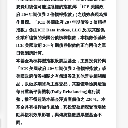
要費用後儘可能追蹤標的指數(即「ICE 美國政
府 20+年期債券 2 倍槓桿指數」)之績效表現為操
作目標。「ICE 美國政府 20+年期債券 2 倍槓桿
指數」係由ICE Data Indices, LLC 及/或其關係
企業所編製的美國公債槓桿指數，本指數係基於
ICE 美國政府 20+年期債券指數的正向兩倍之單
日報酬所計算。
本基金為槓桿型指數股票型基金，主要投資於與
「ICE 美國政府 20+年期債券 2 倍槓桿指數」或
美國政府債券相關之有價證券及其他證券相關商
品，以做多期貨為主要交易，其整體曝險將透過
每日重新平衡機制(Daily Rebalancing)進行調
整，惟不得超過本基金淨資產價值之 220%。本
基金具有槓桿操作風險，其投資盈虧深受市場波
動與複利效果影響，與傳統指數股票型基金不
同。