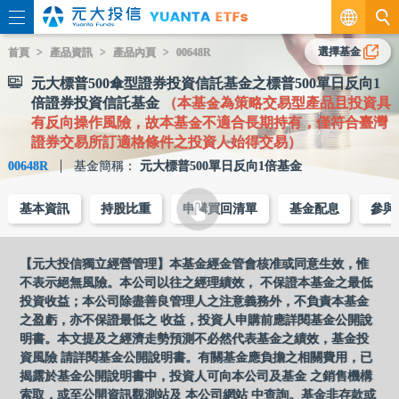
繁
選擇基金
首頁
產品資訊
產品內頁
00648R
元大標普500傘型證券投資信託基金之標普500單日反向1
EN
倍證券投資信託基金
（本基金為策略交易型產品且投資具
有反向操作風險，故本基金不適合長期持有，僅符合臺灣
證券交易所訂適格條件之投資人始得交易）
00648R
基金簡稱：
元大標普500單日反向1倍基金
基本資訊
持股比重
申購買回清單
基金配息
參與
【元大投信獨立經營管理】本基金經金管會核准或同意生效，惟
不表示絕無風險。本公司以往之經理績效， 不保證本基金之最低
投資收益；本公司除盡善良管理人之注意義務外，不負責本基金
之盈虧，亦不保證最低之 收益，投資人申購前應詳閱基金公開說
明書。本文提及之經濟走勢預測不必然代表基金之績效，基金投
資風險 請詳閱基金公開說明書。有關基金應負擔之相關費用，已
揭露於基金公開說明書中，投資人可向本公司及基金 之銷售機構
索取，或至公開資訊觀測站及 本公司網站 中查詢。基金非存款或