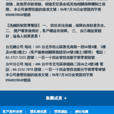
保險，故無受存款保險、保險安定基金或其他相關保障機制之保
障。 本公司兼營投顧的核准文號：96年7月30日金管證四字第
0960039848號函
【洗錢防制宣導警語】 一、 防杜非法洗錢，保障自身財產安全。
二、 開戶審查做得好，客戶權益有保障。 三、 自己權益要顧
好，淪為人頭累累累！
台北總公司 地址：105 台北市松山區敦化南路一段66號4樓、5樓
及68號2樓之1（客戶服務相關業務請至68號2樓之1辦理） 電話：
02-2717-5555 證號：一百一十四金管投信新字第零壹陸號
台中分公司 地址：406 台中市北屯區崇德路二段46之4號5樓 電
話：04-2232-7878 證號：一百一十四金管投信新分字第零零肆號
本公司兼營投顧的核准文號：96年7月30日金管證四字第
0960039848號函
集團成員
客戶資料保密
隱私權保護
營業據點
網站地圖