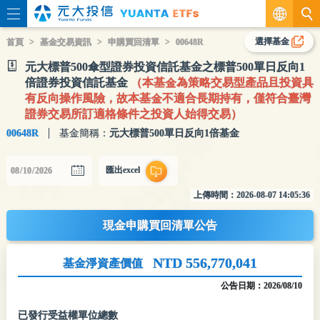
繁
選擇基金
首頁
基金交易資訊
申購買回清單
00648R
元大標普500傘型證券投資信託基金之標普500單日反向1
EN
倍證券投資信託基金
（本基金為策略交易型產品且投資具
有反向操作風險，故本基金不適合長期持有，僅符合臺灣
證券交易所訂適格條件之投資人始得交易）
00648R
基金簡稱：
元大標普500單日反向1倍基金
匯出excel
上傳時間：
2026-08-07 14:05:36
現金申購買回清單公告
NTD 556,770,041
基金淨資產價值
公告日期：
2026/08/10
已發行受益權單位總數