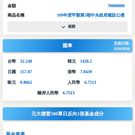
金額
70000000
商品名稱
109年度甲類第3期中央政府建設公債
展開
交易日期:
匯率
2026/08/06
台幣
32.248
韓元
1428.2
日圓
157.87
港幣
7.8439
歐元
0.8662
人民幣
6.7513
離岸人民幣
6.7513
元大標普500單日反向1倍基金成分
基金資產