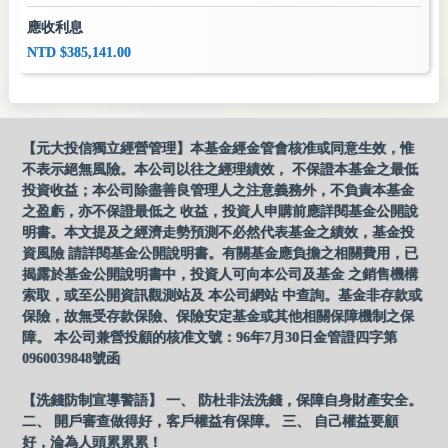
應收利息
NTD $385,141.00
【元大投信獨立經營管理】本基金經金管會核准或同意生效，惟
不表示絕無風險。本公司以往之經理績效， 不保證本基金之最低
投資收益；本公司除盡善良管理人之注意義務外，不負責本基金
之盈虧，亦不保證最低之 收益，投資人申購前應詳閱基金公開說
明書。本文提及之經濟走勢預測不必然代表基金之績效，基金投
資風險 請詳閱基金公開說明書。有關基金應負擔之相關費用，已
揭露於基金公開說明書中，投資人可向本公司及基金 之銷售機構
索取，或至公開資訊觀測站及 本公司網站 中查詢。基金非存款或
保險，故無受存款保險、保險安定基金或其他相關保障機制之保
障。 本公司兼營投顧的核准文號：96年7月30日金管證四字第
0960039848號函
【洗錢防制宣導警語】 一、 防杜非法洗錢，保障自身財產安全。
二、 開戶審查做得好，客戶權益有保障。 三、 自己權益要顧
好，淪為人頭累累累！