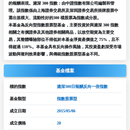
的報酬表現。滬深 300 指數：由中證指數有限公司編製和管
理。該指數係由上海證券交易所及深圳證券交易所掛牌股票中
選出規模大、流動性好的300 檔股票為指數成分股。
本基金為反向型指數股票型基金，主要投資於與滬深 300 指數
相關之有價證券及其他證券相關商品，以放空期貨為主要交
易，其整體曝險部位不得低於本基金淨資產價值之 75%，且不
得超過 110%。本基金具有反向操作風險，其投資盈虧深受市場
波動與複利效果影響，與傳統指數股票型基金不同。
基金檔案
標的指數
滬深300日報酬反向一倍指數
基金類型
指數股票型
成立日期
2015/05/06
成立價格
20