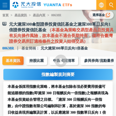
繁
選擇基金
首頁
產品資訊
產品內頁
00638R
元大滬深300傘型證券投資信託基金之滬深300單日反向1
EN
倍證券投資信託基金
（本基金為策略交易型產品且投資具
有反向操作風險，故本基金不適合長期持有，僅符合臺灣
證券交易所訂適格條件之投資人始得交易）
00638R
基金簡稱：
元大滬深300單日反向1倍基金
基本資訊
持股比重
申購買回清單
參與券商/流動量券
指數編製規則摘要
本基金係採用指數化策略，將本基金扣除各項必要費用後儘可
能追蹤標的指數(即滬深 300 日報酬反向一倍指數)之報酬表現為
本基金投資組合管理之目標。「滬深 300 日報酬反向一倍指
數」由中證指數有限公司編制和計算，基於滬深 300 指數的每
日收益表現所編製及計算，以反應滬深 300 指數單日反向 1 倍