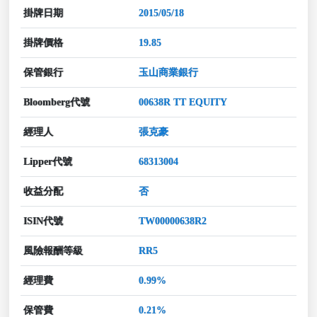
掛牌日期
2015/05/18
掛牌價格
19.85
保管銀行
玉山商業銀行
Bloomberg代號
00638R TT EQUITY
經理人
張克豪
Lipper代號
68313004
收益分配
否
ISIN代號
TW00000638R2
風險報酬等級
RR5
經理費
0.99%
保管費
0.21%