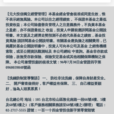
【元大投信獨立經營管理】本基金經金管會核准或同意生效，惟
不表示絕無風險。本公司以往之經理績效， 不保證本基金之最低
投資收益；本公司除盡善良管理人之注意義務外，不負責本基金
之盈虧，亦不保證最低之 收益，投資人申購前應詳閱基金公開說
明書。本文提及之經濟走勢預測不必然代表基金之績效，基金投
資風險 請詳閱基金公開說明書。有關基金應負擔之相關費用，已
揭露於基金公開說明書中，投資人可向本公司及基金 之銷售機構
索取，或至公開資訊觀測站及 本公司網站 中查詢。基金非存款或
保險，故無受存款保險、保險安定基金或其他相關保障機制之保
障。 本公司兼營投顧的核准文號：96年7月30日金管證四字第
0960039848號函
【洗錢防制宣導警語】 一、 防杜非法洗錢，保障自身財產安全。
二、 開戶審查做得好，客戶權益有保障。 三、 自己權益要顧
好，淪為人頭累累累！
台北總公司 地址：105 台北市松山區敦化南路一段66號4樓、5樓
及68號2樓之1（客戶服務相關業務請至68號2樓之1辦理） 電話：
02-2717-5555 證號：一百一十四金管投信新字第零壹陸號