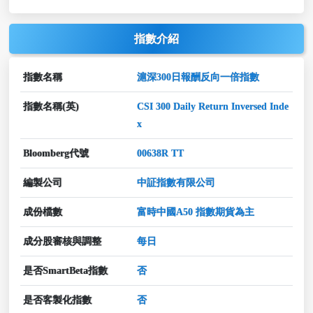
指數介紹
指數名稱
滬深300日報酬反向一倍指數
指數名稱(英)
CSI 300 Daily Return Inversed Inde
x
Bloomberg代號
00638R TT
編製公司
中証指數有限公司
成份檔數
富時中國A50 指數期貨為主
成分股審核與調整
每日
是否SmartBeta指數
否
是否客製化指數
否