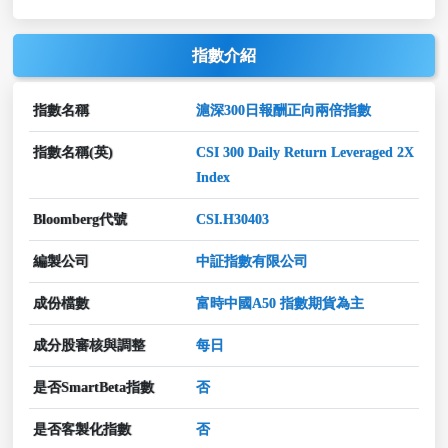
指數介紹
指數名稱
滬深300日報酬正向兩倍指數
指數名稱(英)
CSI 300 Daily Return Leveraged 2X
Index
Bloomberg代號
CSI.H30403
編製公司
中証指數有限公司
成份檔數
富時中國A50 指數期貨為主
成分股審核與調整
每日
是否SmartBeta指數
否
是否客製化指數
否