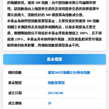
的報酬表現。滬深 300 指數：由中證指數有限公司編製和管
理。該指數係由上海證券交易所及深圳證券交易所掛牌股票中
選出規模大、流動性好的 300 檔股票為指數成分股。
本基金為槓桿型指數股票型基金，主要投資於與滬深 300 指數
相關之有價證券及其他證券相關商品，以做多期貨為主要交
易，整體曝險部位不得低於本基金淨資產價值之 180%，且不得
超過 220%。本基金具有槓桿操作風險，其投資盈虧深受市場波
動與複利效果影響，與傳統指數股票型基金不同。
基金檔案
標的指數
滬深300日報酬正向兩倍指數
基金類型
指數股票型
成立日期
2015/05/06
成立價格
20