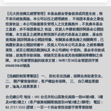
【元大投信獨立經營管理】本基金經金管會核准或同意生效，惟
不表示絕無風險。本公司以往之經理績效， 不保證本基金之最低
投資收益；本公司除盡善良管理人之注意義務外，不負責本基金
之盈虧，亦不保證最低之 收益，投資人申購前應詳閱基金公開說
明書。本文提及之經濟走勢預測不必然代表基金之績效，基金投
資風險 請詳閱基金公開說明書。有關基金應負擔之相關費用，已
揭露於基金公開說明書中，投資人可向本公司及基金 之銷售機構
索取，或至公開資訊觀測站及 本公司網站 中查詢。基金非存款或
保險，故無受存款保險、保險安定基金或其他相關保障機制之保
障。 本公司兼營投顧的核准文號：96年7月30日金管證四字第
0960039848號函
【洗錢防制宣導警語】 一、 防杜非法洗錢，保障自身財產安全。
二、 開戶審查做得好，客戶權益有保障。 三、 自己權益要顧
好，淪為人頭累累累！
台北總公司 地址：105 台北市松山區敦化南路一段66號4樓、5樓
及68號2樓之1（客戶服務相關業務請至68號2樓之1辦理） 電話：
02-2717-5555 證號：一百一十四金管投信新字第零壹陸號