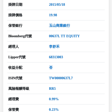
掛牌日期
2015/05/18
掛牌價格
19.98
保管銀行
玉山商業銀行
Bloomberg代號
00637L TT EQUITY
經理人
李舒禾
Lipper代號
68313003
收益分配
否
ISIN代號
TW00000637L7
風險報酬等級
RR5
經理費
0.99%
保管費
0.23%