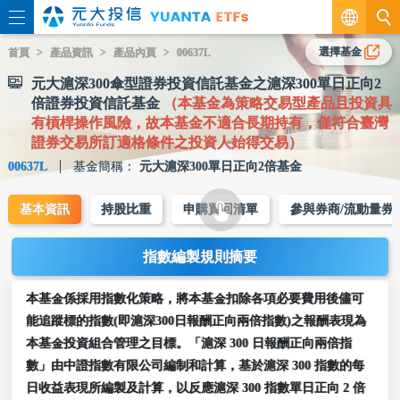
繁
選擇基金
首頁
產品資訊
產品內頁
00637L
元大滬深300傘型證券投資信託基金之滬深300單日正向2
EN
倍證券投資信託基金
（本基金為策略交易型產品且投資具
有槓桿操作風險，故本基金不適合長期持有，僅符合臺灣
證券交易所訂適格條件之投資人始得交易）
00637L
基金簡稱：
元大滬深300單日正向2倍基金
基本資訊
持股比重
申購買回清單
參與券商/流動量券
指數編製規則摘要
本基金係採用指數化策略，將本基金扣除各項必要費用後儘可
能追蹤標的指數(即滬深300日報酬正向兩倍指數)之報酬表現為
本基金投資組合管理之目標。「滬深 300 日報酬正向兩倍指
數」由中證指數有限公司編制和計算，基於滬深 300 指數的每
日收益表現所編製及計算，以反應滬深 300 指數單日正向 2 倍