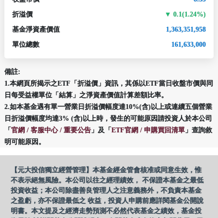
折溢價
0.1(1.24%)
基金淨資產價值
1,363,351,958
單位總數
161,633,000
備註:
1.本網頁所揭示之ETF「折溢價」資訊，其係以ETF當日收盤市價與同
日每受益權單位「結算」之淨資產價值計算差額比率。
2.如本基金遇有單一營業日折溢價幅度達10%(含)以上或連續五個營業
日折溢價幅度均達3% (含)以上時，發生的可能原因請投資人於本公司
「
官網 / 客服中心 / 重要公告
」及「
ETF官網 / 申購買回清單
」查詢敘
明可能原因。
【元大投信獨立經營管理】本基金經金管會核准或同意生效，惟
不表示絕無風險。本公司以往之經理績效， 不保證本基金之最低
投資收益；本公司除盡善良管理人之注意義務外，不負責本基金
之盈虧，亦不保證最低之 收益，投資人申購前應詳閱基金公開說
明書。本文提及之經濟走勢預測不必然代表基金之績效，基金投