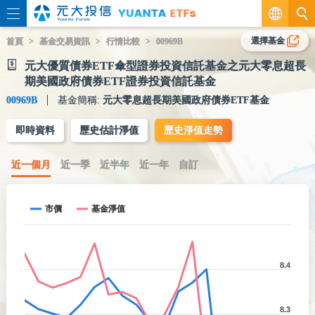
繁
選擇基金
首頁
基金交易資訊
行情比較
00969B
元大優質債券ETF傘型證券投資信託基金之元大零息超長
EN
期美國政府債券ETF證券投資信託基金
00969B
基金簡稱:
元大零息超長期美國政府債券ETF基金
即時資料
歷史估計淨值
歷史淨值走勢
近一個月
近一季
近半年
近一年
自訂
市價
基金淨值
8.4
8.3