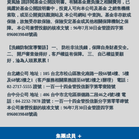
資風險 請詳閱基金公開說明書。有關基金應負擔之相關費用，已
揭露於基金公開說明書中，投資人可向本公司及基金 之銷售機構
索取，或至公開資訊觀測站及 本公司網站 中查詢。基金非存款或
保險，故無受存款保險、保險安定基金或其他相關保障機制之保
障。 本公司兼營投顧的核准文號：96年7月30日金管證四字第
0960039848號函
【洗錢防制宣導警語】 一、 防杜非法洗錢，保障自身財產安全。
二、 開戶審查做得好，客戶權益有保障。 三、 自己權益要顧
好，淪為人頭累累累！
台北總公司 地址：105 台北市松山區敦化南路一段66號4樓、5樓
及68號2樓之1（客戶服務相關業務請至68號2樓之1辦理） 電話：
02-2717-5555 證號：一百一十四金管投信新字第零壹陸號
台中分公司 地址：406 台中市北屯區崇德路二段46之4號5樓 電
話：04-2232-7878 證號：一百一十四金管投信新分字第零零肆號
本公司兼營投顧的核准文號：96年7月30日金管證四字第
0960039848號函
集團成員