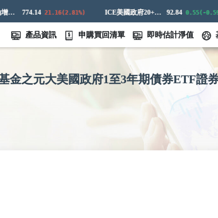
標普高盛原油增強超額回報指數
774.14
ICE美國政府20+年期債券指數
92.84
21.16(2.81%)
0.55(-0.59%
產品資訊
申購買回清單
即時估計淨值
基金之元大美國政府1至3年期債券ETF證