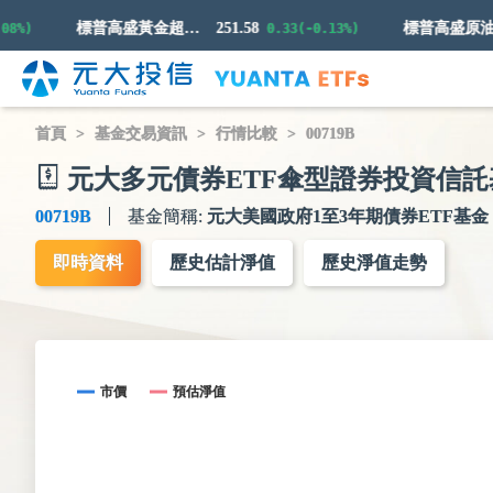
標普高盛黃金超額回報指數
251.58
8%)
0.33(-0.13%)
首頁
基金交易資訊
行情比較
00719B
元大多元債券ETF傘型證券投資信託
00719B
基金簡稱:
元大美國政府1至3年期債券ETF基金
即時資料
歷史估計淨值
歷史淨值走勢
市價
預估淨值