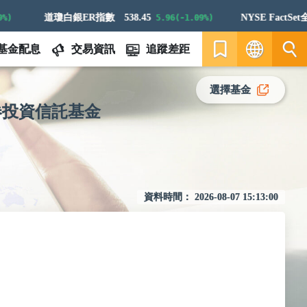
道瓊白銀ER指數
538.45
NYSE FactSet全球航
)
5.96(-1.09%)
基金配息
交易資訊
追蹤差距
繁
選擇基金
券投資信託基金
EN
資料時間：
2026-08-07 15:13:00