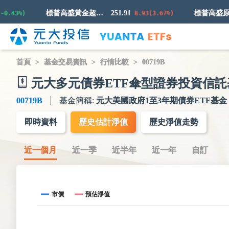
標普高盛黃金超額回報指數
251.91
43%)
8.93(3.67%)
首頁
基金交易資訊
行情比較
00719B
元大多元債券ETF傘型證券投資信託
00719B
基金簡稱:
元大美國政府1至3年期債券ETF基金
即時資料
歷史估計淨值
歷史淨值走勢
近一個月
近一季
近半年
近一年
自訂
市價
預估淨值