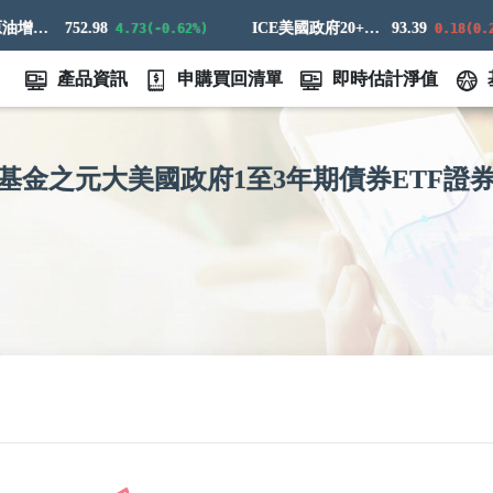
標普高盛原油增強超額回報指數
752.98
ICE美國政府20+年期債券指數
93.39
4.73(-0.62%)
0.18(0.2%)
產品資訊
申購買回清單
即時估計淨值
基金之元大美國政府1至3年期債券ETF證