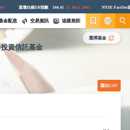
道瓊白銀ER指數
544.41
NYSE FactSet全球航太與防衛科技指數
17.86(3.39%)
基金配息
交易資訊
追蹤差距
繁
選擇基金
券投資信託基金
EN
匯出CSV