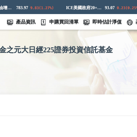
標普高盛原油增強超額回報指數
783.97
ICE美國政府20+年期債券指數
93.07
9.83(1.27%)
0.23(0.25%)
產品資訊
申購買回清單
即時估計淨值
金之元大日經225證券投資信託基金