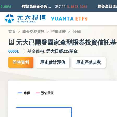
標普高盛黃金超額回報指數
257.44
.08%)
5.86(2.33%)
首頁
基金交易資訊
行情比較
00661
元大已開發國家傘型證券投資信託基
00661
基金簡稱:
元大日經225基金
即時資料
歷史估計淨值
歷史淨值走勢
市價
預估淨值