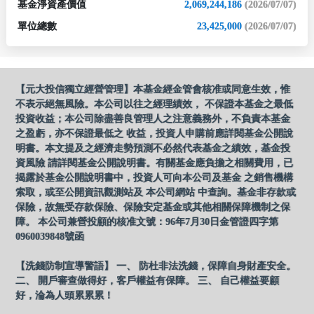
基金淨資產價值
2,069,244,186
(2026/07/07)
單位總數
23,425,000
(2026/07/07)
【元大投信獨立經營管理】本基金經金管會核准或同意生效，惟
不表示絕無風險。本公司以往之經理績效， 不保證本基金之最低
投資收益；本公司除盡善良管理人之注意義務外，不負責本基金
之盈虧，亦不保證最低之 收益，投資人申購前應詳閱基金公開說
明書。本文提及之經濟走勢預測不必然代表基金之績效，基金投
資風險 請詳閱基金公開說明書。有關基金應負擔之相關費用，已
揭露於基金公開說明書中，投資人可向本公司及基金 之銷售機構
索取，或至公開資訊觀測站及 本公司網站 中查詢。基金非存款或
保險，故無受存款保險、保險安定基金或其他相關保障機制之保
障。 本公司兼營投顧的核准文號：96年7月30日金管證四字第
0960039848號函
【洗錢防制宣導警語】 一、 防杜非法洗錢，保障自身財產安全。
二、 開戶審查做得好，客戶權益有保障。 三、 自己權益要顧
好，淪為人頭累累累！