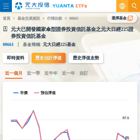
繁
選擇基金
首頁
基金交易資訊
行情比較
00661
元大已開發國家傘型證券投資信託基金之元大日經225證
EN
券投資信託基金
00661
基金簡稱:
元大日經225基金
即時資料
歷史估計淨值
歷史淨值走勢
近一個月
近一季
近半年
近一年
自訂
市價
預估淨值
87.5
85