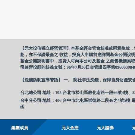
【元大投信獨立經營管理】本基金經金管會核准或同意生效，
虧，亦不保證最低之 收益，投資人申購前應詳閱基金公開說
基金公開說明書中，投資人可向本公司及基金 之銷售機構索取
司兼營投顧的核准文號：96年7月30日金管證四字第096003984
【洗錢防制宣導警語】 一、 防杜非法洗錢，保障自身財產安
台北總公司 地址：105 台北市松山區敦化南路一段66號4樓、5
台中分公司 地址：406 台中市北屯區崇德路二段46之4號5樓 電
函
集團成員
元大金控
元大證券