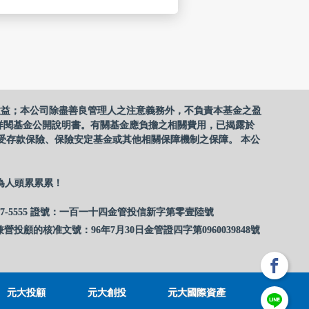
收益；本公司除盡善良管理人之注意義務外，不負責本基金之盈
詳閱基金公開說明書。有關基金應負擔之相關費用，已揭露於
受存款保險、保險安定基金或其他相關保障機制之保障。 本公
為人頭累累累！
17-5555 證號：一百一十四金管投信新字第零壹陸號
營投顧的核准文號：96年7月30日金管證四字第0960039848號
元大投顧
元大創投
元大國際資產