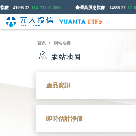
指數
41098.32
臺灣高股息指數
14655.27
114.13(-0.28%)
12.03(
首頁
網站地圖
網站地圖
產品資訊
即時估計淨值