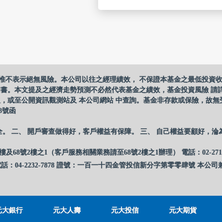
惟不表示絕無風險。本公司以往之經理績效， 不保證本基金之最低投資
明書。本文提及之經濟走勢預測不必然代表基金之績效，基金投資風險 請
，或至公開資訊觀測站及 本公司網站 中查詢。基金非存款或保險，故無
8號函
全。 二、 開戶審查做得好，客戶權益有保障。 三、 自己權益要顧好，淪
樓及68號2樓之1（客戶服務相關業務請至68號2樓之1辦理） 電話：02-27
話：04-2232-7878 證號：一百一十四金管投信新分字第零零肆號 本公司兼
元大銀行
元大人壽
元大投信
元大期貨