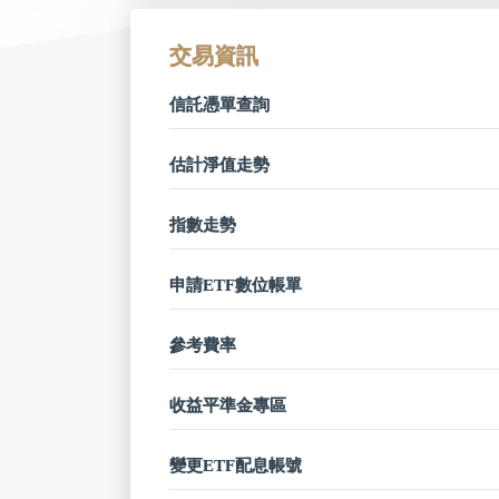
交易資訊
信託憑單查詢
估計淨值走勢
指數走勢
申請ETF數位帳單
參考費率
收益平準金專區
變更ETF配息帳號