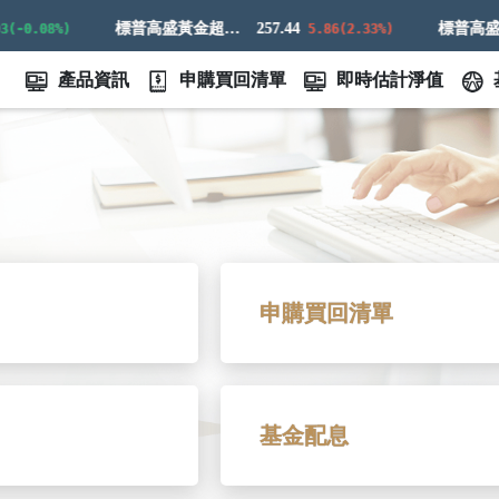
標普高盛黃金超額回報指數
257.44
-0.08%)
5.86(2.33%)
產品資訊
申購買回清單
即時估計淨值
申購買回清單
基金配息