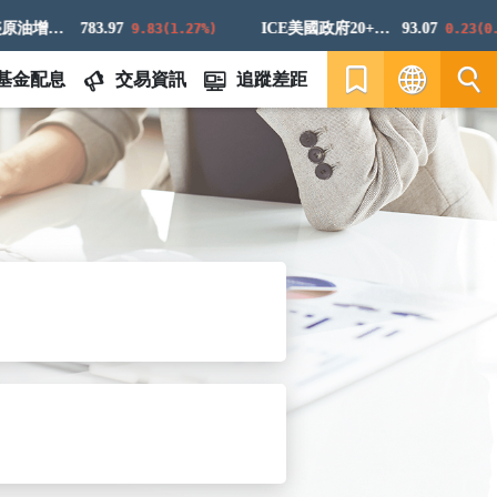
標普高盛原油增強超額回報指數
783.97
ICE美國政府20+年期債券指數
93.07
9.83(1.27%)
0.23(0.25
基金配息
交易資訊
追蹤差距
繁
EN