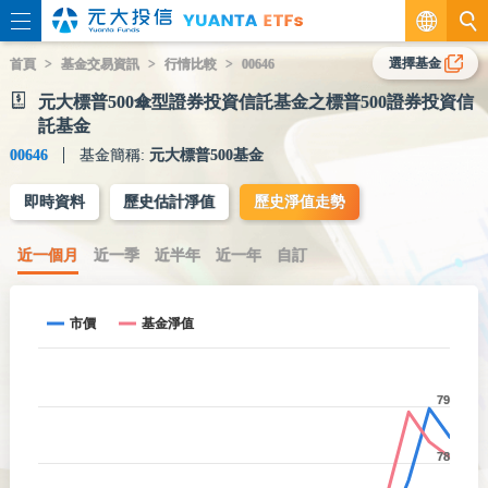
繁
選擇基金
首頁
基金交易資訊
行情比較
00646
元大標普500傘型證券投資信託基金之標普500證券投資信
EN
託基金
00646
基金簡稱:
元大標普500基金
即時資料
歷史估計淨值
歷史淨值走勢
近一個月
近一季
近半年
近一年
自訂
市價
基金淨值
79
78