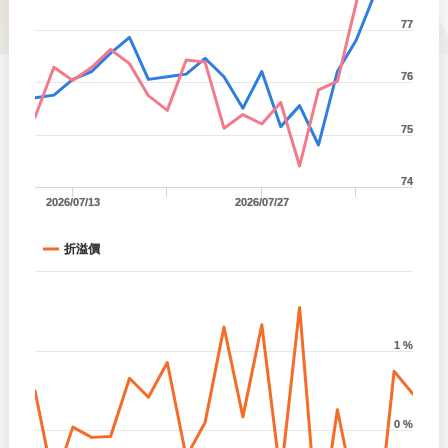
77
76
75
74
2026/07/13
2026/07/27
折溢價
1 %
0 %