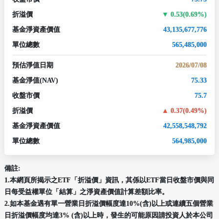
折溢價
0.53(0.69%)
基金淨資產價值
43,135,677,776
單位總數
565,485,000
預估淨值日期
2026/07/08
基金淨值
(NAV)
75.33
收盤市價
75.7
折溢價
0.37(0.49%)
基金淨資產價值
42,558,548,792
單位總數
564,985,000
備註:
1.本網頁所揭示之ETF「折溢價」資訊，其係以ETF當日收盤市價與同
日每受益權單位「結算」之淨資產價值計算差額比率。
2.如本基金遇有單一營業日折溢價幅度達10%(含)以上或連續五個營業
日折溢價幅度均達3% (含)以上時，發生的可能原因請投資人於本公司