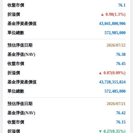
收盤市價
76.1
折溢價
0.98(1.3%)
基金淨資產價值
43,041,800,906
單位總數
572,985,000
預估淨值日期
2026/07/22
基金淨值
(NAV)
76.38
收盤市價
76.45
折溢價
0.07(0.09%)
基金淨資產價值
43,728,315,824
單位總數
572,485,000
預估淨值日期
2026/07/21
基金淨值
(NAV)
76.42
收盤市價
76.15
折溢價
0.27(0.35%)