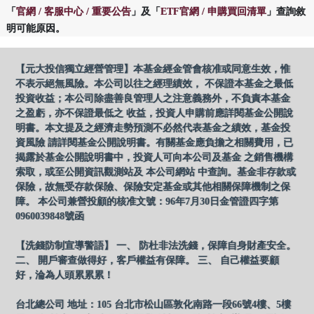
「
官網 / 客服中心 / 重要公告
」及「
ETF官網 / 申購買回清單
」查詢敘
明可能原因。
【元大投信獨立經營管理】本基金經金管會核准或同意生效，惟
不表示絕無風險。本公司以往之經理績效， 不保證本基金之最低
投資收益；本公司除盡善良管理人之注意義務外，不負責本基金
之盈虧，亦不保證最低之 收益，投資人申購前應詳閱基金公開說
明書。本文提及之經濟走勢預測不必然代表基金之績效，基金投
資風險 請詳閱基金公開說明書。有關基金應負擔之相關費用，已
揭露於基金公開說明書中，投資人可向本公司及基金 之銷售機構
索取，或至公開資訊觀測站及 本公司網站 中查詢。基金非存款或
保險，故無受存款保險、保險安定基金或其他相關保障機制之保
障。 本公司兼營投顧的核准文號：96年7月30日金管證四字第
0960039848號函
【洗錢防制宣導警語】 一、 防杜非法洗錢，保障自身財產安全。
二、 開戶審查做得好，客戶權益有保障。 三、 自己權益要顧
好，淪為人頭累累累！
台北總公司 地址：105 台北市松山區敦化南路一段66號4樓、5樓