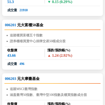
51.3
0.15
(0.29%)
成交量
21910
006201
元大富櫃50基金
追蹤櫃買富櫃五十指數
證券櫃檯買賣中心掛牌交易50檔成分股
收盤價
漲跌/漲跌幅(%)
43.66
1.24
(2.92%)
成交量
496
006203
元大摩臺基金
追蹤MSCI臺灣指數
涵蓋臺灣50指數、臺灣中型100指數及櫃買指數成分股
收盤價
漲跌/漲跌幅(%)