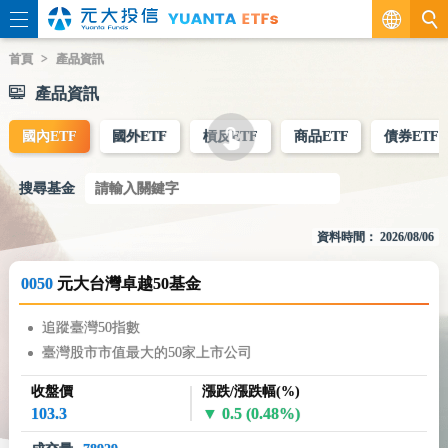
繁
首頁
產品資訊
產品資訊
EN
國內ETF
國外ETF
槓反ETF
商品ETF
債券ETF
搜尋基金
資料時間： 2026/08/06
0050
元大台灣卓越50基金
追蹤臺灣50指數
臺灣股市市值最大的50家上市公司
收盤價
漲跌/漲跌幅(%)
103.3
0.5
(0.48%)