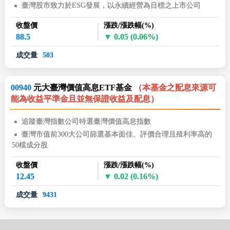
臺灣股市致力於ESG發展，以永續經營為目標之上市公司
收盤價
漲跌/漲跌幅(%)
88.5
0.05
(0.06%)
成交量
503
00940
元大臺灣價值高息ETF基金
（本基金之配息來源可
能為收益平準金且並無保證收益及配息）
追蹤臺灣指數公司特選臺灣價值高息指數
臺灣市值前300大公司篩選基本面佳、評價合理且殖利率高的
50檔成分股
收盤價
漲跌/漲跌幅(%)
12.45
0.02
(0.16%)
成交量
9431