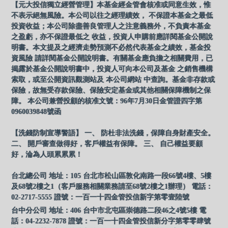
【元大投信獨立經營管理】本基金經金管會核准或同意生效，惟
不表示絕無風險。本公司以往之經理績效， 不保證本基金之最低
投資收益；本公司除盡善良管理人之注意義務外，不負責本基金
之盈虧，亦不保證最低之 收益，投資人申購前應詳閱基金公開說
明書。本文提及之經濟走勢預測不必然代表基金之績效，基金投
資風險 請詳閱基金公開說明書。有關基金應負擔之相關費用，已
揭露於基金公開說明書中，投資人可向本公司及基金 之銷售機構
索取，或至公開資訊觀測站及 本公司網站 中查詢。基金非存款或
保險，故無受存款保險、保險安定基金或其他相關保障機制之保
障。 本公司兼營投顧的核准文號：96年7月30日金管證四字第
0960039848號函
【洗錢防制宣導警語】 一、 防杜非法洗錢，保障自身財產安全。
二、 開戶審查做得好，客戶權益有保障。 三、 自己權益要顧
好，淪為人頭累累累！
台北總公司 地址：105 台北市松山區敦化南路一段66號4樓、5樓
及68號2樓之1（客戶服務相關業務請至68號2樓之1辦理） 電話：
02-2717-5555 證號：一百一十四金管投信新字第零壹陸號
台中分公司 地址：406 台中市北屯區崇德路二段46之4號5樓 電
話：04-2232-7878 證號：一百一十四金管投信新分字第零零肆號