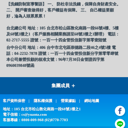
【洗錢防制宣導警語】 一、 防杜非法洗錢，保障自身財產安全。
二、 開戶審查做得好，客戶權益有保障。 三、 自己權益要顧
好，淪為人頭累累累！
台北總公司 地址：105 台北市松山區敦化南路一段66號4樓、5樓
及68號2樓之1（客戶服務相關業務請至68號2樓之1辦理） 電話：
02-2717-5555 證號：一百一十四金管投信新字第零壹陸號
台中分公司 地址：406 台中市北屯區崇德路二段46之4號5樓 電
話：04-2232-7878 證號：一百一十四金管投信新分字第零零肆號
本公司兼營投顧的核准文號：96年7月30日金管證四字第
0960039848號函
集團成員
客戶資料保密
隱私權保護
營業據點
網站地圖
地址：105 台北市松山敦化南路一段68號2樓之1
電子信箱：
cs@yuanta.com
客服專線：
0800-009-968 (02)8770-7703