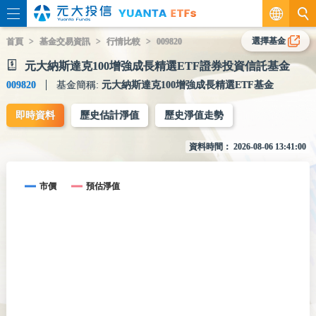
繁
選擇基金
首頁
基金交易資訊
行情比較
009820
元大納斯達克100增強成長精選ETF證券投資信託基金
EN
009820
基金簡稱:
元大納斯達克100增強成長精選ETF基金
即時資料
歷史估計淨值
歷史淨值走勢
資料時間：
2026-08-06 13:41:00
市價
預估淨值