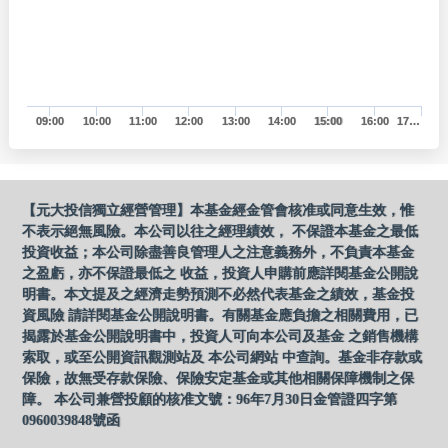
09:00
10:00
11:00
12:00
13:00
14:00
15:00
16:00
17…
【元大投信獨立經營管理】本基金經金管會核准或同意生效，惟
不表示絕無風險。本公司以往之經理績效， 不保證本基金之最低
投資收益；本公司除盡善良管理人之注意義務外，不負責本基金
之盈虧，亦不保證最低之 收益，投資人申購前應詳閱基金公開說
明書。本文提及之經濟走勢預測不必然代表基金之績效，基金投
資風險 請詳閱基金公開說明書。有關基金應負擔之相關費用，已
揭露於基金公開說明書中，投資人可向本公司及基金 之銷售機構
索取，或至公開資訊觀測站及 本公司網站 中查詢。基金非存款或
保險，故無受存款保險、保險安定基金或其他相關保障機制之保
障。 本公司兼營投顧的核准文號：96年7月30日金管證四字第
0960039848號函