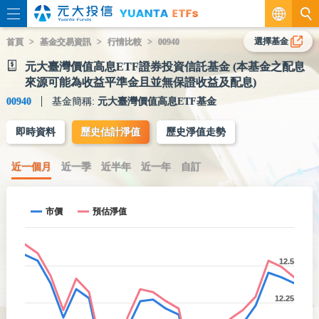
繁
選擇基金
首頁
基金交易資訊
行情比較
00940
元大臺灣價值高息ETF證券投資信託基金 (本基金之配息
EN
來源可能為收益平準金且並無保證收益及配息)
00940
基金簡稱:
元大臺灣價值高息ETF基金
即時資料
歷史估計淨值
歷史淨值走勢
近一個月
近一季
近半年
近一年
自訂
市價
預估淨值
12.5
12.25