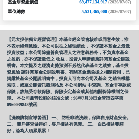
基金淨資產價值
69,477,134,917
(2026/07/07)
單位總數
5,531,365,000
(2026/07/07)
【元大投信獨立經營管理】本基金經金管會核准或同意生效，惟
不表示絕無風險。本公司以往之經理績效， 不保證本基金之最低
投資收益；本公司除盡善良管理人之注意義務外，不負責本基金
之盈虧，亦不保證最低之 收益，投資人申購前應詳閱基金公開說
明書。本文提及之經濟走勢預測不必然代表基金之績效，基金投
資風險 請詳閱基金公開說明書。有關基金應負擔之相關費用，已
揭露於基金公開說明書中，投資人可向本公司及基金 之銷售機構
索取，或至公開資訊觀測站及 本公司網站 中查詢。基金非存款或
保險，故無受存款保險、保險安定基金或其他相關保障機制之保
障。 本公司兼營投顧的核准文號：96年7月30日金管證四字第
0960039848號函
【洗錢防制宣導警語】 一、 防杜非法洗錢，保障自身財產安全。
二、 開戶審查做得好，客戶權益有保障。 三、 自己權益要顧
好，淪為人頭累累累！