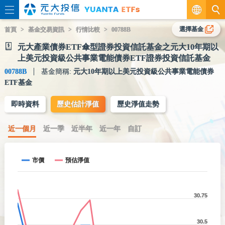
繁
選擇基金
首頁
基金交易資訊
行情比較
00788B
元大產業債券ETF傘型證券投資信託基金之元大10年期以
EN
上美元投資級公共事業電能債券ETF證券投資信託基金
00788B
基金簡稱:
元大10年期以上美元投資級公共事業電能債券
ETF基金
即時資料
歷史估計淨值
歷史淨值走勢
近一個月
近一季
近半年
近一年
自訂
市價
預估淨值
30.75
30.5