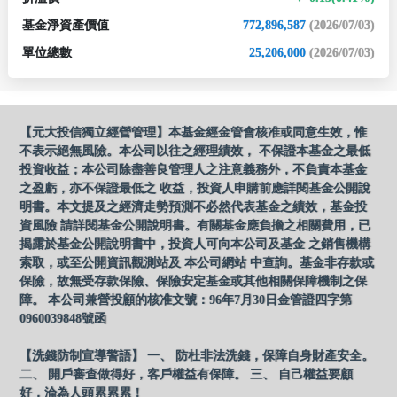
基金淨資產價值
772,896,587
(2026/07/03)
單位總數
25,206,000
(2026/07/03)
【元大投信獨立經營管理】本基金經金管會核准或同意生效，惟
不表示絕無風險。本公司以往之經理績效， 不保證本基金之最低
投資收益；本公司除盡善良管理人之注意義務外，不負責本基金
之盈虧，亦不保證最低之 收益，投資人申購前應詳閱基金公開說
明書。本文提及之經濟走勢預測不必然代表基金之績效，基金投
資風險 請詳閱基金公開說明書。有關基金應負擔之相關費用，已
揭露於基金公開說明書中，投資人可向本公司及基金 之銷售機構
索取，或至公開資訊觀測站及 本公司網站 中查詢。基金非存款或
保險，故無受存款保險、保險安定基金或其他相關保障機制之保
障。 本公司兼營投顧的核准文號：96年7月30日金管證四字第
0960039848號函
【洗錢防制宣導警語】 一、 防杜非法洗錢，保障自身財產安全。
二、 開戶審查做得好，客戶權益有保障。 三、 自己權益要顧
好，淪為人頭累累累！