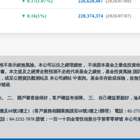
0.17(1.07%)
226,620,487
(2026/07/08)
0.16(1%)
228,374,374
(2026/07/07)
惟不表示絕無風險。本公司以往之經理績效， 不保證本基金之最低投資
明書。本文提及之經濟走勢預測不必然代表基金之績效，基金投資風險 請
，或至公開資訊觀測站及 本公司網站 中查詢。基金非存款或保險，故無
8號函
全。 二、 開戶審查做得好，客戶權益有保障。 三、 自己權益要顧好，淪
樓及68號2樓之1（客戶服務相關業務請至68號2樓之1辦理） 電話：02-27
話：04-2232-7878 證號：一百一十四金管投信新分字第零零肆號 本公司兼