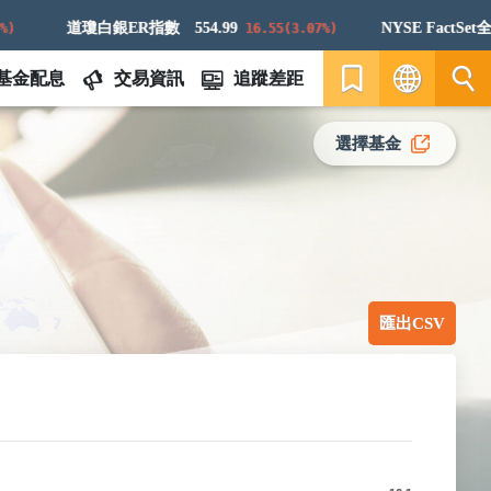
道瓊白銀ER指數
554.99
NYSE FactSet全球航太與防衛科技指數
16.55(3.07%)
基金配息
交易資訊
追蹤差距
繁
選擇基金
EN
匯出CSV