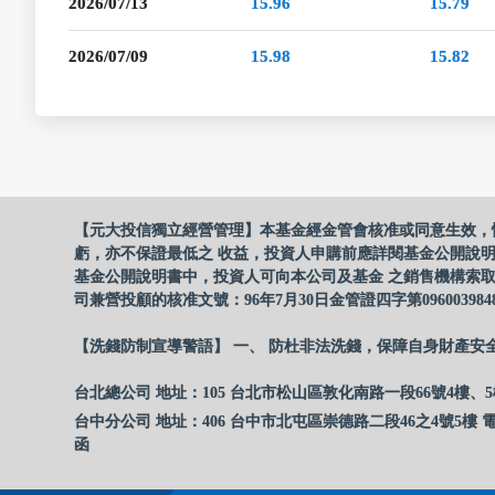
2026/07/13
15.96
15.79
2026/07/09
15.98
15.82
【元大投信獨立經營管理】本基金經金管會核准或同意生效，
虧，亦不保證最低之 收益，投資人申購前應詳閱基金公開說
基金公開說明書中，投資人可向本公司及基金 之銷售機構索取
司兼營投顧的核准文號：96年7月30日金管證四字第096003984
【洗錢防制宣導警語】 一、 防杜非法洗錢，保障自身財產安
台北總公司 地址：105 台北市松山區敦化南路一段66號4樓、5
台中分公司 地址：406 台中市北屯區崇德路二段46之4號5樓 電
函