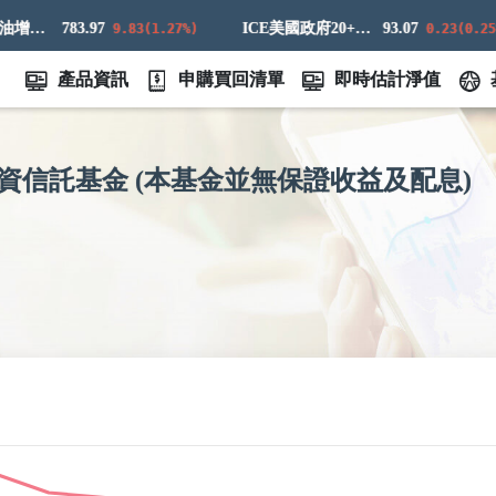
標普高盛原油增強超額回報指數
783.97
ICE美國政府20+年期債券指數
93.07
9.83(1.27%)
0.23(0.25%)
產品資訊
申購買回清單
即時估計淨值
資信託基金 (本基金並無保證收益及配息)