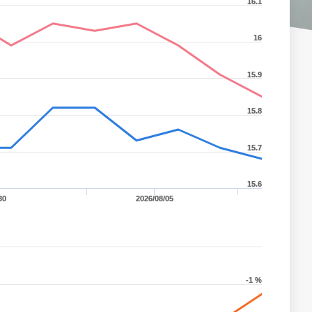
16.1
16
15.9
15.8
15.7
15.6
30
2026/08/05
-1 %