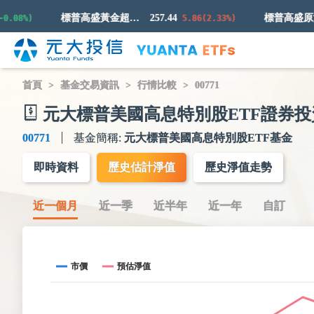
標普高盛黃金超額回報指數
257.44
08%)
5.86(2.33%)
首頁
基金交易資訊
行情比較
00771
元大標普美國高息特別股ETF證券投
00771
基金簡稱:
元大標普美國高息特別股ETF基金
即時資料
歷史估計淨值
歷史淨值走勢
近一個月
近一季
近半年
近一年
自訂
市價
預估淨值