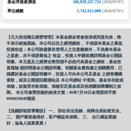
基金淨資產價值
106,039,247,724
(2026/07/07)
單位總數
1,742,012,000
(2026/07/07)
【元大投信獨立經營管理】本基金經金管會核准或同意生效，惟
不表示絕無風險。本公司以往之經理績效， 不保證本基金之最低
投資收益；本公司除盡善良管理人之注意義務外，不負責本基金
之盈虧，亦不保證最低之 收益，投資人申購前應詳閱基金公開說
明書。本文提及之經濟走勢預測不必然代表基金之績效，基金投
資風險 請詳閱基金公開說明書。有關基金應負擔之相關費用，已
揭露於基金公開說明書中，投資人可向本公司及基金 之銷售機構
索取，或至公開資訊觀測站及 本公司網站 中查詢。基金非存款或
保險，故無受存款保險、保險安定基金或其他相關保障機制之保
障。 本公司兼營投顧的核准文號：96年7月30日金管證四字第
0960039848號函
【洗錢防制宣導警語】 一、 防杜非法洗錢，保障自身財產安全。
二、 開戶審查做得好，客戶權益有保障。 三、 自己權益要顧
好，淪為人頭累累累！