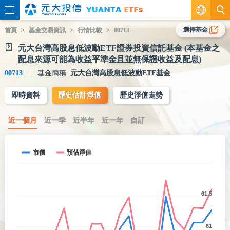
繁
選擇基金
首頁
基金交易資訊
行情比較
00713
元大台灣高股息低波動ETF證券投資信託基金 (本基金之
EN
配息來源可能為收益平準金且並無保證收益及配息)
00713
基金簡稱:
元大台灣高股息低波動ETF基金
即時資料
歷史估計淨值
歷史淨值走勢
近一個月
近一季
近半年
近一年
自訂
市價
預估淨值
61.5
61