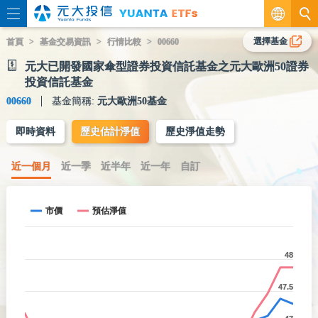
繁
選擇基金
首頁
基金交易資訊
行情比較
00660
元大已開發國家傘型證券投資信託基金之元大歐洲50證券
EN
投資信託基金
00660
基金簡稱:
元大歐洲50基金
即時資料
歷史估計淨值
歷史淨值走勢
近一個月
近一季
近半年
近一年
自訂
市價
預估淨值
48
47.5