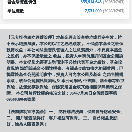
基金淨資產價值
355,914,643
(2026/07/03)
單位總數
7,531,000
(2026/07/03)
【元大投信獨立經營管理】本基金經金管會核准或同意生效，惟
不表示絕無風險。本公司以往之經理績效， 不保證本基金之最低
投資收益；本公司除盡善良管理人之注意義務外，不負責本基金
之盈虧，亦不保證最低之 收益，投資人申購前應詳閱基金公開說
明書。本文提及之經濟走勢預測不必然代表基金之績效，基金投
資風險 請詳閱基金公開說明書。有關基金應負擔之相關費用，已
揭露於基金公開說明書中，投資人可向本公司及基金 之銷售機構
索取，或至公開資訊觀測站及 本公司網站 中查詢。基金非存款或
保險，故無受存款保險、保險安定基金或其他相關保障機制之保
障。 本公司兼營投顧的核准文號：96年7月30日金管證四字第
0960039848號函
【洗錢防制宣導警語】 一、 防杜非法洗錢，保障自身財產安全。
二、 開戶審查做得好，客戶權益有保障。 三、 自己權益要顧
好，淪為人頭累累累！