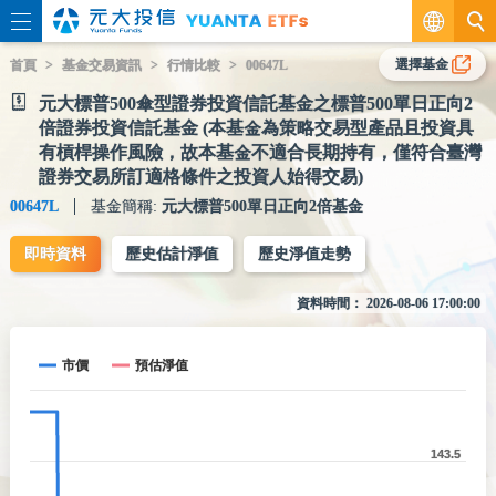
繁
選擇基金
首頁
基金交易資訊
行情比較
00647L
元大標普500傘型證券投資信託基金之標普500單日正向2
EN
倍證券投資信託基金 (本基金為策略交易型產品且投資具
有槓桿操作風險，故本基金不適合長期持有，僅符合臺灣
證券交易所訂適格條件之投資人始得交易)
00647L
基金簡稱:
元大標普500單日正向2倍基金
即時資料
歷史估計淨值
歷史淨值走勢
資料時間：
2026-08-06 17:00:00
市價
預估淨值
143.5