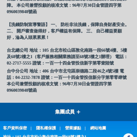
障。 本公司兼營投顧的核准文號：96年7月30日金管證四字第
0960039848號函
【洗錢防制宣導警語】 一、 防杜非法洗錢，保障自身財產安全。
二、 開戶審查做得好，客戶權益有保障。 三、 自己權益要顧
好，淪為人頭累累累！
台北總公司 地址：105 台北市松山區敦化南路一段66號4樓、5樓
及68號2樓之1（客戶服務相關業務請至68號2樓之1辦理） 電話：
02-2717-5555 證號：一百一十四金管投信新字第零壹陸號
台中分公司 地址：406 台中市北屯區崇德路二段46之4號5樓 電
話：04-2232-7878 證號：一百一十四金管投信新分字第零零肆號
本公司兼營投顧的核准文號：96年7月30日金管證四字第
0960039848號函
集團成員
客戶資料保密
隱私權保護
營業據點
網站地圖
地址：105 台北市松山敦化南路一段68號2樓之1