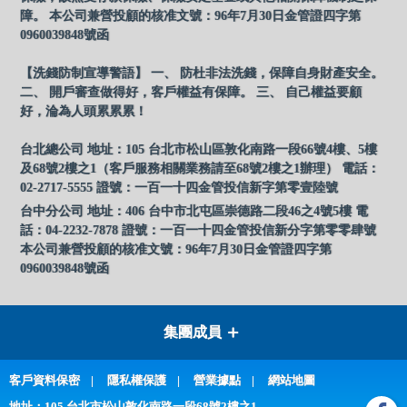
障。 本公司兼營投顧的核准文號：96年7月30日金管證四字第
0960039848號函
【洗錢防制宣導警語】 一、 防杜非法洗錢，保障自身財產安全。
二、 開戶審查做得好，客戶權益有保障。 三、 自己權益要顧
好，淪為人頭累累累！
台北總公司 地址：105 台北市松山區敦化南路一段66號4樓、5樓
及68號2樓之1（客戶服務相關業務請至68號2樓之1辦理） 電話：
02-2717-5555 證號：一百一十四金管投信新字第零壹陸號
台中分公司 地址：406 台中市北屯區崇德路二段46之4號5樓 電
話：04-2232-7878 證號：一百一十四金管投信新分字第零零肆號
本公司兼營投顧的核准文號：96年7月30日金管證四字第
0960039848號函
集團成員
客戶資料保密
隱私權保護
營業據點
網站地圖
地址：105 台北市松山敦化南路一段68號2樓之1