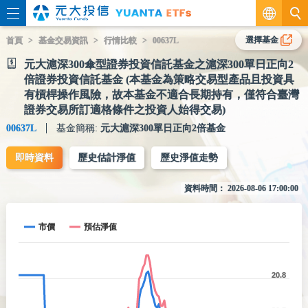
繁
選擇基金
首頁
基金交易資訊
行情比較
00637L
元大滬深300傘型證券投資信託基金之滬深300單日正向2
EN
倍證券投資信託基金 (本基金為策略交易型產品且投資具
有槓桿操作風險，故本基金不適合長期持有，僅符合臺灣
證券交易所訂適格條件之投資人始得交易)
00637L
基金簡稱:
元大滬深300單日正向2倍基金
即時資料
歷史估計淨值
歷史淨值走勢
資料時間：
2026-08-06 17:00:00
市價
預估淨值
20.8