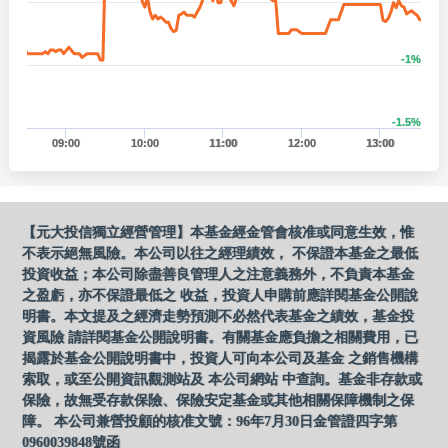
-1%
-1.5%
09:00
10:00
11:00
12:00
13:00
【元大投信獨立經營管理】本基金經金管會核准或同意生效，惟
不表示絕無風險。本公司以往之經理績效， 不保證本基金之最低
投資收益；本公司除盡善良管理人之注意義務外，不負責本基金
之盈虧，亦不保證最低之 收益，投資人申購前應詳閱基金公開說
明書。本文提及之經濟走勢預測不必然代表基金之績效，基金投
資風險 請詳閱基金公開說明書。有關基金應負擔之相關費用，已
揭露於基金公開說明書中，投資人可向本公司及基金 之銷售機構
索取，或至公開資訊觀測站及 本公司網站 中查詢。基金非存款或
保險，故無受存款保險、保險安定基金或其他相關保障機制之保
障。 本公司兼營投顧的核准文號：96年7月30日金管證四字第
0960039848號函