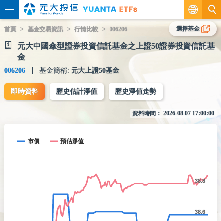
繁
選擇基金
首頁
基金交易資訊
行情比較
006206
元大中國傘型證券投資信託基金之上證50證券投資信託基
EN
金
006206
基金簡稱:
元大上證50基金
即時資料
歷史估計淨值
歷史淨值走勢
資料時間：
2026-08-07 17:00:00
市價
預估淨值
38.8
38.6