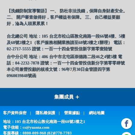
【洗錢防制宣導警語】 一、 防杜非法洗錢，保障自身財產安全。
二、 開戶審查做得好，客戶權益有保障。 三、 自己權益要顧
好，淪為人頭累累累！
台北總公司 地址：105 台北市松山區敦化南路一段66號4樓、5樓
及68號2樓之1（客戶服務相關業務請至68號2樓之1辦理） 電話：
02-2717-5555 證號：一百一十四金管投信新字第零壹陸號
台中分公司 地址：406 台中市北屯區崇德路二段46之4號5樓 電
話：04-2232-7878 證號：一百一十四金管投信新分字第零零肆號
本公司兼營投顧的核准文號：96年7月30日金管證四字第
0960039848號函
集團成員
客戶資料保密
隱私權保護
營業據點
網站地圖
地址：105 台北市松山敦化南路一段68號2樓之1
電子信箱：
cs@yuanta.com
客服專線：
0800-009-968 (02)8770-7703