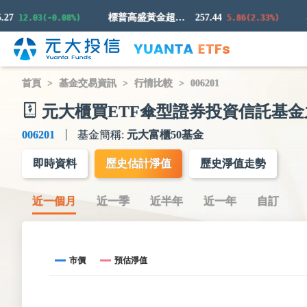
標普高盛黃金超額回報指數
257.44
12.03(-0.08%)
5.86(2.33%)
首頁
基金交易資訊
行情比較
006201
元大櫃買ETF傘型證券投資信託基金
006201
基金簡稱:
元大富櫃50基金
即時資料
歷史估計淨值
歷史淨值走勢
近一個月
近一季
近半年
近一年
自訂
市價
預估淨值