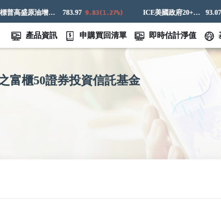
標普高盛原油增強超額回報指數
783.97
ICE美國政府20+年期債券指數
93.07
9.83(1.27%)
0.
產品資訊
申購買回清單
即時估計淨值
之富櫃50證券投資信託基金