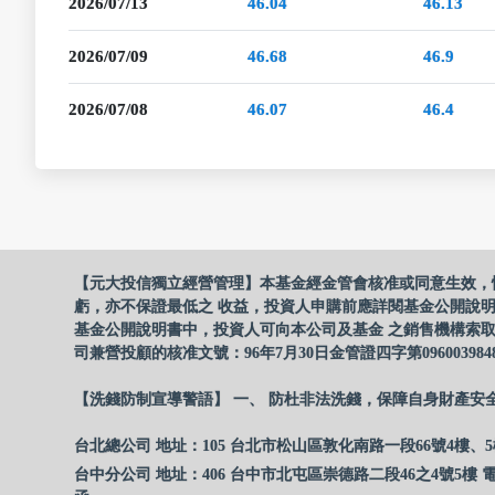
2026/07/13
46.04
46.13
2026/07/09
46.68
46.9
2026/07/08
46.07
46.4
【元大投信獨立經營管理】本基金經金管會核准或同意生效，
虧，亦不保證最低之 收益，投資人申購前應詳閱基金公開說
基金公開說明書中，投資人可向本公司及基金 之銷售機構索取
司兼營投顧的核准文號：96年7月30日金管證四字第096003984
【洗錢防制宣導警語】 一、 防杜非法洗錢，保障自身財產安
台北總公司 地址：105 台北市松山區敦化南路一段66號4樓、5
台中分公司 地址：406 台中市北屯區崇德路二段46之4號5樓 電