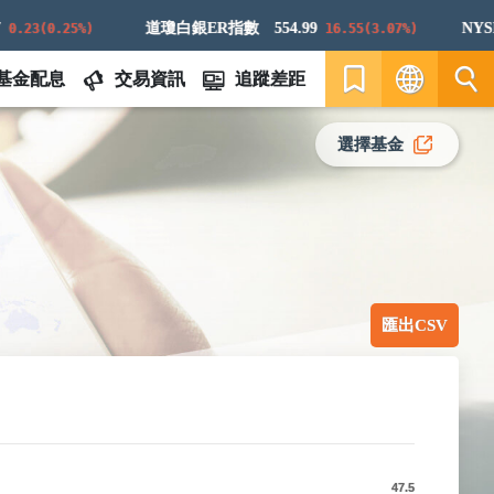
道瓊白銀ER指數
554.99
23(0.25%)
16.55(3.07%)
基金配息
交易資訊
追蹤差距
繁
選擇基金
EN
匯出CSV
47.5