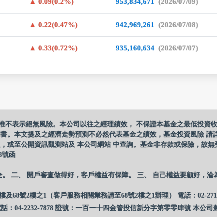
0.09(0.2%)
953,834,671
(2026/07/09)
0.22(0.47%)
942,969,261
(2026/07/08)
0.33(0.72%)
935,160,634
(2026/07/07)
惟不表示絕無風險。本公司以往之經理績效， 不保證本基金之最低投資
明書。本文提及之經濟走勢預測不必然代表基金之績效，基金投資風險 請
，或至公開資訊觀測站及 本公司網站 中查詢。基金非存款或保險，故無
8號函
全。 二、 開戶審查做得好，客戶權益有保障。 三、 自己權益要顧好，淪
樓及68號2樓之1（客戶服務相關業務請至68號2樓之1辦理） 電話：02-27
話：04-2232-7878 證號：一百一十四金管投信新分字第零零肆號 本公司兼