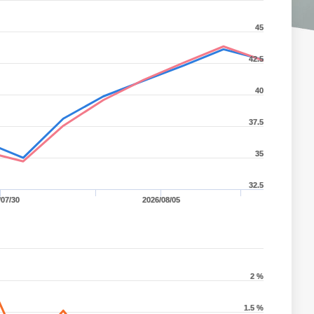
45
42.5
40
37.5
35
32.5
/07/30
2026/08/05
2 %
1.5 %