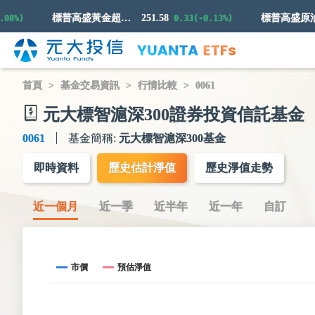
標普高盛黃金超額回報指數
251.58
標普
%)
0.33(-0.13%)
首頁
基金交易資訊
行情比較
0061
元大標智滬深300證券投資信託基金
0061
基金簡稱:
元大標智滬深300基金
即時資料
歷史估計淨值
歷史淨值走勢
近一個月
近一季
近半年
近一年
自訂
市價
預估淨值