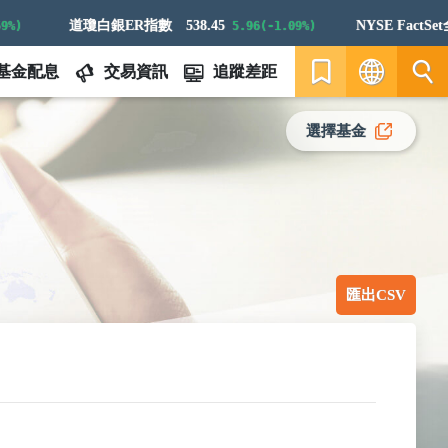
道瓊白銀ER指數
538.45
NYSE FactSet全球航太與防衛科技指數
5.96(-1.09%)
基金配息
交易資訊
追蹤差距
繁
選擇基金
EN
匯出CSV