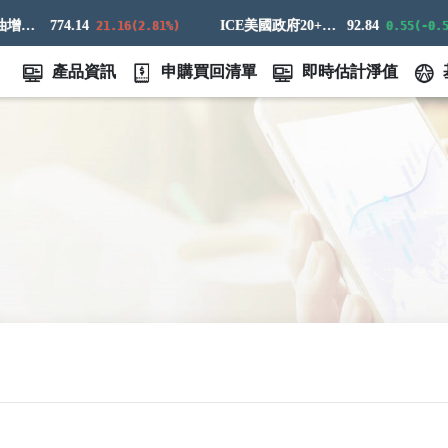
高盛原油增強超額回報指數
774.14
ICE美國政府20+年期債券指數
92.84
21.16(2.81%)
0.55(-0.59%)
產品資訊
申購買回清單
即時估計淨值