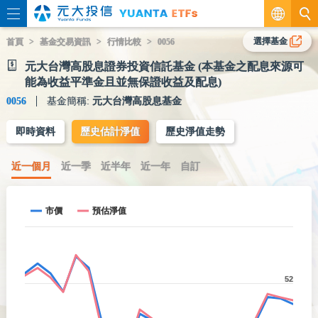
繁
選擇基金
首頁
基金交易資訊
行情比較
0056
元大台灣高股息證券投資信託基金 (本基金之配息來源可
EN
能為收益平準金且並無保證收益及配息)
0056
基金簡稱:
元大台灣高股息基金
即時資料
歷史估計淨值
歷史淨值走勢
近一個月
近一季
近半年
近一年
自訂
市價
預估淨值
52