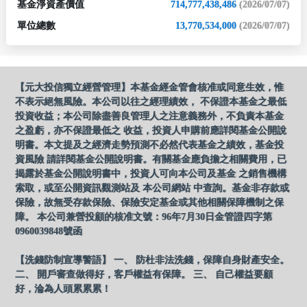
基金淨資產價值
714,777,438,486
(2026/07/07)
單位總數
13,770,534,000
(2026/07/07)
【元大投信獨立經營管理】本基金經金管會核准或同意生效，惟
不表示絕無風險。本公司以往之經理績效， 不保證本基金之最低
投資收益；本公司除盡善良管理人之注意義務外，不負責本基金
之盈虧，亦不保證最低之 收益，投資人申購前應詳閱基金公開說
明書。本文提及之經濟走勢預測不必然代表基金之績效，基金投
資風險 請詳閱基金公開說明書。有關基金應負擔之相關費用，已
揭露於基金公開說明書中，投資人可向本公司及基金 之銷售機構
索取，或至公開資訊觀測站及 本公司網站 中查詢。基金非存款或
保險，故無受存款保險、保險安定基金或其他相關保障機制之保
障。 本公司兼營投顧的核准文號：96年7月30日金管證四字第
0960039848號函
【洗錢防制宣導警語】 一、 防杜非法洗錢，保障自身財產安全。
二、 開戶審查做得好，客戶權益有保障。 三、 自己權益要顧
好，淪為人頭累累累！