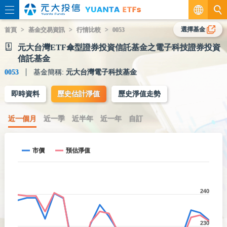
繁
選擇基金
首頁
基金交易資訊
行情比較
0053
元大台灣ETF傘型證券投資信託基金之電子科技證券投資
EN
信託基金
0053
基金簡稱:
元大台灣電子科技基金
即時資料
歷史估計淨值
歷史淨值走勢
近一個月
近一季
近半年
近一年
自訂
市價
預估淨值
240
230