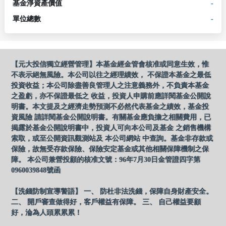
基金淨資產價值
-
單位總數
-
【元大投信獨立經營管理】本基金經金管會核准或同意生效，惟
不表示絕無風險。本公司以往之經理績效， 不保證本基金之最低
投資收益；本公司除盡善良管理人之注意義務外，不負責本基金
之盈虧，亦不保證最低之 收益，投資人申購前應詳閱基金公開說
明書。本文提及之經濟走勢預測不必然代表基金之績效，基金投
資風險 請詳閱基金公開說明書。有關基金應負擔之相關費用，已
揭露於基金公開說明書中，投資人可向本公司及基金 之銷售機構
索取，或至公開資訊觀測站及 本公司網站 中查詢。基金非存款或
保險，故無受存款保險、保險安定基金或其他相關保障機制之保
障。 本公司兼營投顧的核准文號：96年7月30日金管證四字第
0960039848號函
【洗錢防制宣導警語】 一、 防杜非法洗錢，保障自身財產安全。
二、 開戶審查做得好，客戶權益有保障。 三、 自己權益要顧
好，淪為人頭累累累！