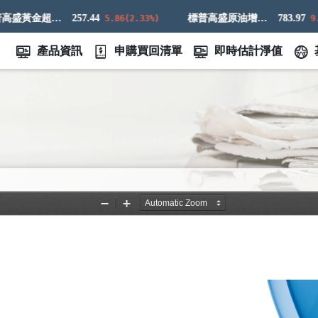
標普高盛黃金超額回報指數
257.44
標普高盛原油增強超額回報指數
783.97
5.86(2.33%)
9.83(
產品資訊
申購買回清單
即時估計淨值