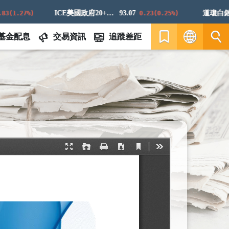
ICE美國政府20+年期債券指數
93.07
道瓊白銀ER
1.27%)
0.23(0.25%)
基金配息
交易資訊
追蹤差距
繁
EN