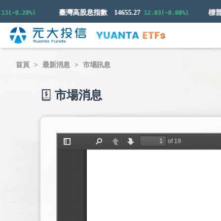
臺灣高股息指數
14655.27
-0.28%)
12.03(-0.08%)
首頁
最新消息
市場訊息
市場消息