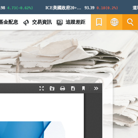
ICE美國政府20+年期債券指數
93.39
道瓊白
4.73(-0.62%)
0.18(0.2%)
基金配息
交易資訊
追蹤差距
繁
EN