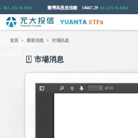
臺灣高股息指數
14667.29
.73(-0.93%)
63.12(-0.43%)
首頁
最新消息
市場訊息
市場消息