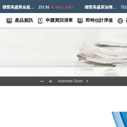
標普高盛黃金超額回報指數
251.91
標普高盛原油增強超額回報指數
752.98
8.93(3.67%)
產品資訊
申購買回清單
即時估計淨值