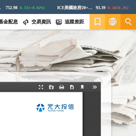
52.98
ICE美國政府20+年期債券指數
93.39
4.73(-0.62%)
0.18(0.2%)
基金配息
交易資訊
追蹤差距
繁
EN