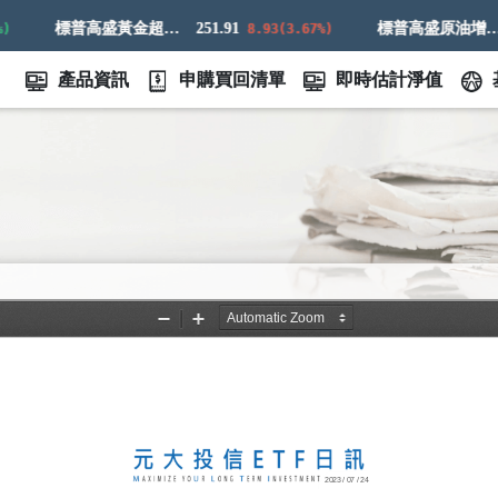
標普高盛黃金超額回報指數
251.91
標普高盛原油增強超額回報指數
7
8.93(3.67%)
產品資訊
申購買回清單
即時估計淨值