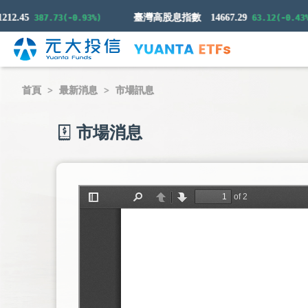
.45
臺灣高股息指數
14667.29
387.73(-0.93%)
63.12(-0.43%)
首頁
最新消息
市場訊息
市場消息