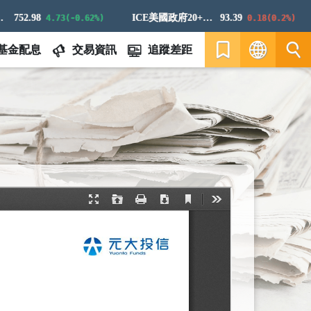
52.98
ICE美國政府20+年期債券指數
93.39
4.73(-0.62%)
0.18(0.2%)
基金配息
交易資訊
追蹤差距
繁
EN