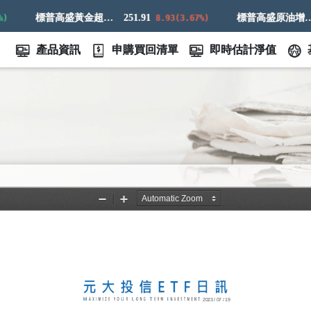
標普高盛黃金超額回報指數
251.91
標普高盛原油增強超額回報指數
7
8.93(3.67%)
產品資訊
申購買回清單
即時估計淨值